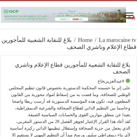
La marocaine tv
/
Home
/
بلاغ للنقابة الشعبية للمأجورين
قطاع الإعلام وناشري الصحف
بلاغ للنقابة الشعبية للمأجورين قطاع الإعلام وناشري
الصحف
#عبدالعزيزبخاخ
على إثر ما حسمته المحكمة الدستورية بخصوص قانون تنظيم المجلس
الوطني للصحافة، وما قضت به من إسقاط لمواد محورية من القانون
المطعون فيه، تكون هذه المؤسسة الدستورية قد أرست ربطا واضحا
وحاسما بين التنظيم الذاتي لقطاع الصحافة والشرعية الديمقراطية،
بعيدا عن منطق موازين القوى والحسابات السياسية الضيقة.
لقد أعاد هذا القرار الإعتبار لجوهر الفصل 28 من الدستور المغربي،
الذي يجعل من حرية الصحافة وإستقلال تنظيمها الذاتي ركيزة أساسية
لأي بناء ديمقراطي سليم، ورسخ مبدأ أن التنظيم المهني لا يستقيم إلا