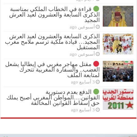
قراءة في الخطاب الملكي بمناسبة
الذكرى السابعة والعشرون لعيد العرش
المجيد
أسبوعين ago
الذكرى السابعة والعشرون لعيد العرش
المجيد… قيادة ملكية ترسم ملامح مغرب
المستقبل
أسبوعين ago
مقتل مهاجر مغربي في إيطاليا يشعل
الغضب.. والسفارة المغربية تتحرك
لمتابعة الملف
3 أسابيع ago
الدفع بعدم دستورية
القوانين….المواطن المغربي أصبح يملك
حق إسقاط القوانين المخالفة
3 أسابيع ago