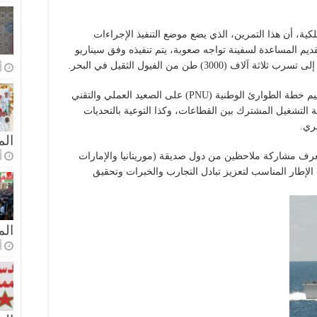
لكية، أن هذا التمرين، الذي يضع موضع التنفيذ الإجراءات
يم المساعدة لسفينة تواجه صعوبة، يتم تنفيذه وفق سيناريو
3) طن من الفيول الثقيل في البحر.
أ
وأبرز البلاغ أن هذا التمرين يحدد كأهداف له تقييم خطة الطوارئ الوطنية (PNU) على الصعيد العملي والتقني
ة التشغيل المشترك بين القطاعات، وكذا التوعية بالتحديات
ري.
الم
أ
عرف مشاركة ملاحظين من دول صديقة (موريتانيا والإمارات
 الإطار المناسب لتعزيز تبادل التجارب والخبرات وتحقيق
ال
أ