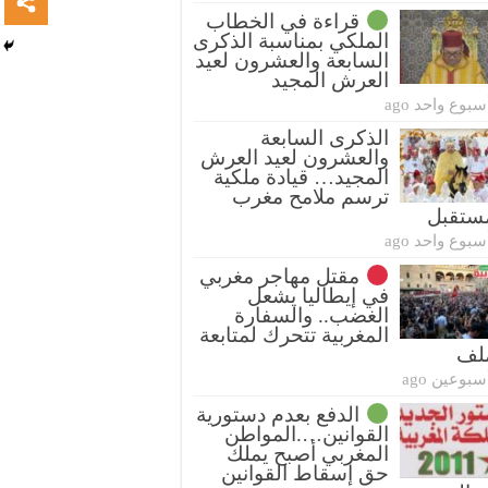
قراءة في الخطاب
الملكي بمناسبة الذكرى
السابعة والعشرون لعيد
العرش المجيد
سبوع واحد ago
الذكرى السابعة
والعشرون لعيد العرش
المجيد… قيادة ملكية
ترسم ملامح مغرب
ستقبل
سبوع واحد ago
مقتل مهاجر مغربي
في إيطاليا يشعل
الغضب.. والسفارة
المغربية تتحرك لمتابعة
ملف
سبوعين ago
الدفع بعدم دستورية
القوانين….المواطن
المغربي أصبح يملك
حق إسقاط القوانين