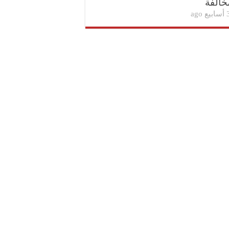
خالفة
بيع ago