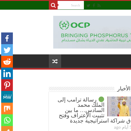
لأخبار
رسالة ترامب إلى
الملك محمد
السادس… ما بين
تثبيت الإعتراف وفتح
ق شراكة استراتيجية جديدة
ام ago