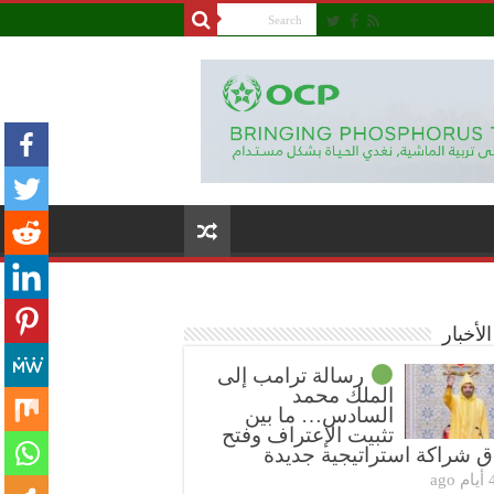
لأخبار
رسالة ترامب إلى
الملك محمد
السادس… ما بين
تثبيت الإعتراف وفتح
ق شراكة استراتيجية جديدة
ام ago