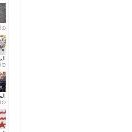
أ
الم
أ
ال
أ