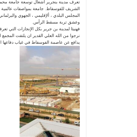
تعرف مدينة بنجرير أشغال توسعة جامعة محم
الشريف للفوسفاط. جامعة بمواصفات عالمية تت
المجلس البلدي ، ألإقليمي ، الجهوي والبرلماني
وعشق تربة مسقط الرأس.
فهنيئا لمدينة بن جرير بكل الإنجازات التي تعرفها
نرجوا من الله العلي القدير ان يلتفت المجمع
يدافع عن عاصمة الفوسفاط في غياب دفاعها ا