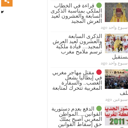
قراءة في الخطاب
الملكي بمناسبة الذكرى
السابعة والعشرون لعيد
العرش المجيد
سبوع واحد ago
الذكرى السابعة
والعشرون لعيد العرش
المجيد… قيادة ملكية
ترسم ملامح مغرب
ستقبل
سبوع واحد ago
مقتل مهاجر مغربي
في إيطاليا يشعل
الغضب.. والسفارة
المغربية تتحرك لمتابعة
ملف
سبوعين ago
الدفع بعدم دستورية
القوانين….المواطن
المغربي أصبح يملك
حق إسقاط القوانين