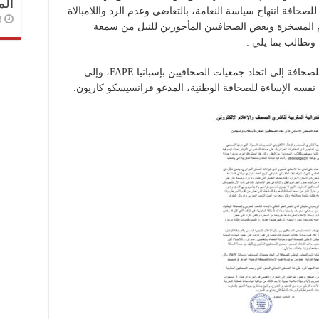
الم
صحافة انتهاج سياسة النعامة، بالتغاضي وعدم الرد واللامبالاة
3 أسا
ام المسخرة وبعض الصحافيين المأجورين للنيل من سمعة
 ونطالب بما يلي :
– التحرك لرفع شكاية باسم المجلس الوطني للصحافة إلى اتحاد جمعيات الصحافيين بإسبانيا FAPE، وإلى
 نفسه الإساءة للصحافة الوطنية، المدعو فرانسيسكو كاريون.