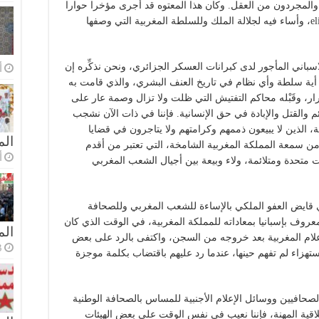
والمجردون من العقل. وكان هذا المعتوه قد أجرى مؤخرا حوارا
مع سليمان الريسوني على موقعه @elindepcom، وأساء فيه لجلالة الملك وللسلطة المغربية التي وصفها
سباني المأجور لدى كبرانات العسكر الجزائري، ونحن نذكِّره إن
أ
 أية سلطة وأي نظام في تاريخ العنف البشري، والذي قامت به
ار، وقَبْله محاكم التفتيش التي ظلت ولا تزال وصمة عار على
 والقتل والإبادة في حق الإنسانية. فإننا في ذات الآن نشجب
لذين لا يبيعون ذممهم وكرامتهم ولا يتاجرون في قضايا
الم
ن سمعة المملكة المغربية الشامخة، التي تعتبر من أقدم
أ
 متحدة ومتلائمة، ولاء وبيعة بين أجيال الشعب المغربي
قايض العفو الملكي بالإساءة للشعب المغربي وللصحافة
روف بإسبانيا بمعاداته للمملكة المغربية، في الوقت الذي كان
ال
علام المغربية بعد خروجه من السجن، واكتفى بالرد على بعض
3 أسا
ستهزاء لم تفهم حينها، عندما رد عليهم باقتضاب بكلمة موجزة
صحافيين ووسائل الإعلام الأجنبية للمساس بالصحافة الوطنية
اقية المهنة، فإننا نعيب في نفس الوقت على بعض الهيئات