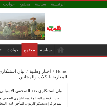
الرئيسية
سياسة
مجتمع
حوادث
سياسة
مجتمع
حوادث
ث
Home
/
اخبار وطنية
/
بيان استنكار
المغاربة بالكلاب والمجانين
بيان استنكاري ضد الصحفي الاسباني ا
تابعت الكونفدرالية المغربية لناشري الصحف وا
المدعو فرانسيسكو كاريون، المأجور لدى المخا