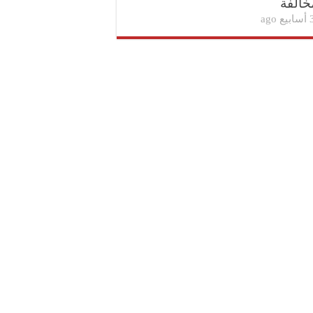
خالفة
بيع ago