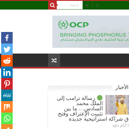
لأخبار
رسالة ترامب إلى
الملك محمد
السادس… ما بين
تثبيت الإعتراف وفتح
ق شراكة استراتيجية جديدة
ام ago