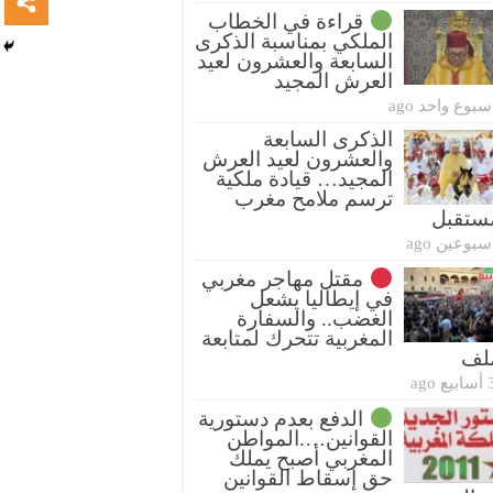
قراءة في الخطاب
الملكي بمناسبة الذكرى
السابعة والعشرون لعيد
العرش المجيد
سبوع واحد ago
الذكرى السابعة
والعشرون لعيد العرش
المجيد… قيادة ملكية
ترسم ملامح مغرب
ستقبل
سبوعين ago
مقتل مهاجر مغربي
في إيطاليا يشعل
الغضب.. والسفارة
المغربية تتحرك لمتابعة
ملف
بيع ago
الدفع بعدم دستورية
القوانين….المواطن
المغربي أصبح يملك
حق إسقاط القوانين