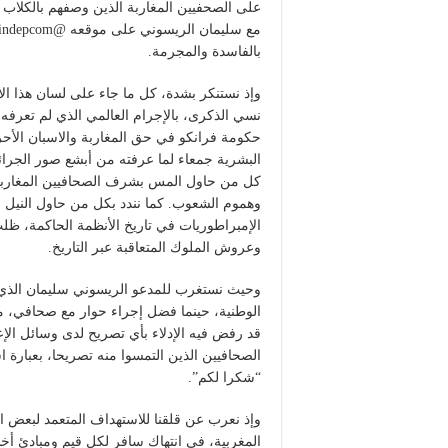
على الصحفيين المغاربة الذين وصفهم بالكلاب 
بالفاسدة والمجرمة.
وإذ نستنكر بشدة، كل ما جاء على لسان هذا الا
نسي الذكرى، بالإجرام العالمي الذي لم تعرفه
حكومة فرانكو في حق المغاربة والاسبان الأحر
البشرية جمعاء لما عرفته من أبشع صور الجرائم
كل من حاول المس بشرف الصحافيين المغاربة، ا
وهموم الشعوب. كما نندد بكل من حاول النيل م
الإمبراطوريات في تاريخ الأنظمة الحاكمة، ظلت
وعروش الملوك المتعاقبة عبر التاريخ.
وحيث نستغرب للمدعو الريسوني سليمان الذي 
الوطنية، حينما فضل إجراء حوار مع صحافي، مع
قد رفض فيه الإدلاء بأي تصريح لدى وسائل الإ
الصحافيين الذين التمسوا منه تصريحا، بعبارة ا
“شكرا لكم”.
وإذ نعرب عن قلقنا للاستهداف المتعمد لبعض ال
المغربية، في انتهاك سافر لكل قيم ومبادئ أخل