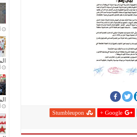
أ
الم
أ
ال
أ
Stumbleupon
Google +