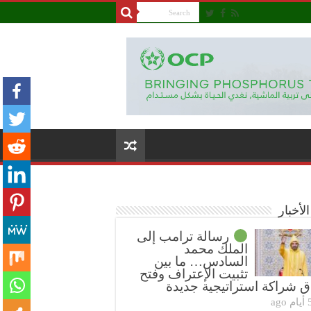
لأخبار
رسالة ترامب إلى
الملك محمد
السادس… ما بين
تثبيت الإعتراف وفتح
ق شراكة استراتيجية جديدة
ام ago