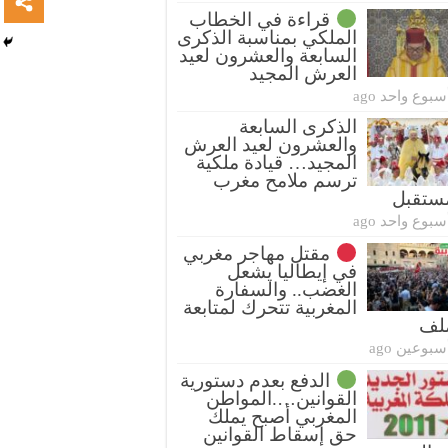
قراءة في الخطاب
الملكي بمناسبة الذكرى
السابعة والعشرون لعيد
العرش المجيد
سبوع واحد ago
الذكرى السابعة
والعشرون لعيد العرش
المجيد… قيادة ملكية
ترسم ملامح مغرب
ستقبل
سبوع واحد ago
مقتل مهاجر مغربي
في إيطاليا يشعل
الغضب.. والسفارة
المغربية تتحرك لمتابعة
ملف
سبوعين ago
الدفع بعدم دستورية
القوانين….المواطن
المغربي أصبح يملك
حق إسقاط القوانين