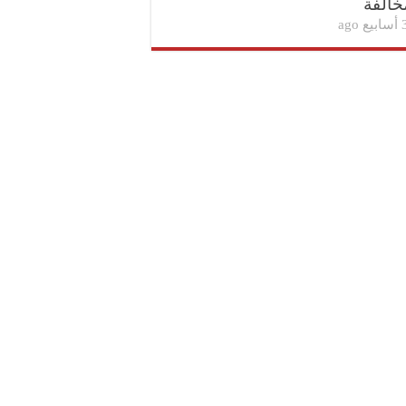
خالفة
بيع ago