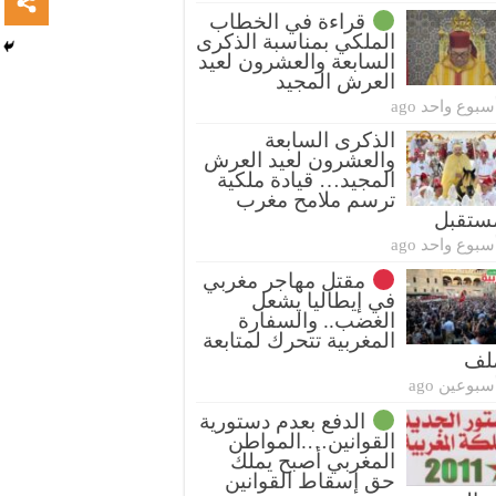
قراءة في الخطاب
الملكي بمناسبة الذكرى
السابعة والعشرون لعيد
العرش المجيد
سبوع واحد ago
الذكرى السابعة
والعشرون لعيد العرش
المجيد… قيادة ملكية
ترسم ملامح مغرب
ستقبل
سبوع واحد ago
مقتل مهاجر مغربي
في إيطاليا يشعل
الغضب.. والسفارة
المغربية تتحرك لمتابعة
ملف
سبوعين ago
الدفع بعدم دستورية
القوانين….المواطن
المغربي أصبح يملك
حق إسقاط القوانين