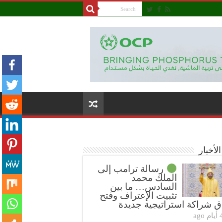
لأخبار
رسالة ترامب إلى
الملك محمد
السادس… ما بين
تثبيت الإعتراف وفتح
ق شراكة استراتيجية جديدة
ام ago