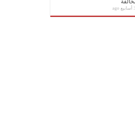
خالفة
بيع ago