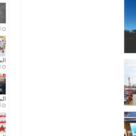
أ
الم
أ
ال
أ