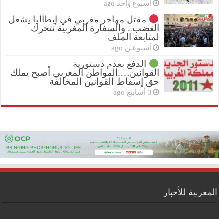
أسبوع واحد ago
مقتل مهاجر مغربي في إيطاليا يشعل
الغضب.. والسفارة المغربية تتحرك
لمتابعة الملف
أسبوعين ago
الدفع بعدم دستورية
القوانين….المواطن المغربي أصبح يملك
حق إسقاط القوانين المخالفة
3 أسابيع ago
المغربية للأخبار