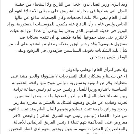
وقد انبرى وزير العدل بدون خجل من التاريخ ولا استحياء من حقيبة
العدل التي يتقلدها في محاولة التشويش على ممثلي الامة لإقناعهم أن
المال العام ليس مالا لتلك الجمعيات وكأن الجمعيات تدافع عن مالها
الخاص وليس عام ، وأن الدفاع عنه مكفول للمؤسسات الدستورية، وزاد
الوزير في حديثه الملتبس الذي يوحي بما يوحي أن عددا من الجمعيات
لا تلتزم حتى بعقد جموعها العامة فكيف لها ان تتقدم بشكاية ضد
مسؤول عمومي؟ وقد وختم الوزير ضلاله وتضليله بالتشديد على أنه من
شأن تلك الشكايات تخويف السياسيين فيزهدون في الترشح ويبقى
الوطن بدون مرشحين
وإذ نعبر للرأي العام الوطني والدولي :
1- عن شجبنا واستنكارنا لتلك التصريحات لا مسؤولة والغير مبنية على
معطيات وقرائن قانونية ودستورية ، والتي تفوح منها رائحة الخصومة
السياسية باعتباره وزيرا للعدل و رئيس حزب ثم رئيس جماعة ترابية
وبين نشطاء حماة المال العام الذين فضحوا ملفات بعض المنتسبين
لحزبه وقيادته عن طريق وضعهم لشكايات بالعشرات معززة بتقارير
وحجج وقرائن دامغة تتبث فسادهم ونهبهم للمال العام وقد تمت ادانتهم
من طرف القضاء ( ومنهم رئيس جهة الشرق الحالي ) والبعض الاخر
معروض على المحاكمة بثهم ثقيلة ( رئيس الفريق البرلماني للأصالة
والمعاصرة )و العشرات منهم متابعين ويحقق معهم لدى قضاة التحقيق