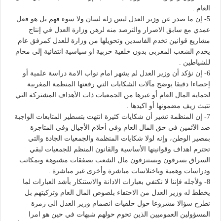
العام .
5- إن ما صدر عن وزير العدل ليس زلة لسان ولا سوء فهم بل هو فعل
عمدي مع سابق الاصرار والترصد منه لرهن وزارة العدل في إنتاج
مشاريع قوانين تخدم الفاسدين وتحويلها من وزارة للعدل كمرفق عام
يخدم الشعب المغربي بدون خلفية حزبية او سياسية انتقائية إلى محام
للشياطين .
6- إن نؤكد أن وزير العدل لم يشهر امام نواب الامة دراسة علمية أو
إحصاءا دقيقا يوضح مآلات الشكايات التي رفعتها المنظمة المغربية
لحماية المال العام أو غيرها من الجمعيات ذات الأهداف المشتركة التي
تتبث زيف مضمونها أو اكيدها .
7- إن المنظمة تشير أن شكايات كثيرة انتهت بتسطير المتابعات الواجبة
ضد الآثمين في حق المال العام وفي أحلام الأجيال وفي المتاجرة
بمصير الوطن، وإنه لولا شكايات المنظمة والجمعيات الجادة والتي
تحترم اهداف وقوانينها الأساسية والقانون المنظم للجمعيات لبقي
السراق يسرقون ويستنزفون مال الشعب بصفقات مشبوهة وبمكاتب
ودراسات وهمية وباختلاسات مباشرة وأخرى غير مباشرة .
8- ولأجله فإننا لا نكتفي بعبارات الادانة والاستنكار بأشد العبارات لما
يخطط له وزير العدل من الاحتفاء بلصوص المال العام وتزكيتهم بل
نطرح سؤالا مشروعا حول خلفيات انضمام وزير العدل الى زمرة
المسؤولين العموميين الذين تحوم حولهم شبهات في حين هو امرا