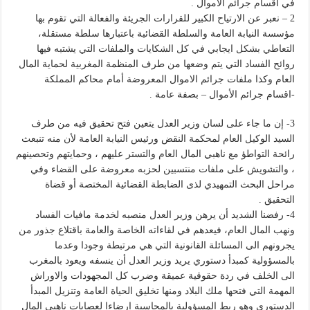
في أقسام جرائم الأموال .
2 – نعبر عن الارتياح الكبير للقرارات الجريئة والفعالة التي تقوم بها
مؤسسة النيابة العامة والسلطة القضائية باعتبارها سلطة مستقلة،
التعاطي بشكل ايجابي في كل الشكايات والملفات التي يشتبه فيها
روائح الفساد التي يتم وضعها من طرف المنظمة المغربية لحماية المال
العام وكذا ملفات جرائم الاموال المعروضة أمام محاكم المملكة
-اقسام جرائم الأموال – بصفة عامة .
3- إن ما جاء على لسان وزير العدل يتعين فتح تحقيق فيه من طرف
السيد الوكيل العام لمحكمة النقض ورئيس النيابة العامة لأن منه تنبعث
رائحة التواطؤ مع ناهبي المال العام والتستر عليهم ، وحمايتهم وتحصينهم
، والتشويش على ملفات منتسبين لحزبه معروضة على القضاء وفي
مراحل البحث التمهيدي لذى الضابطة القضائية المختصة أو قضاة
التحقيق .
4- رفضنا الشديد أن يرهن وزير العدل منصبه لخدمة مافيات الفساد
ونهب المال العام، فيعدهم في لقاءاته الخاصة والعامة باقتلاع جذور من
يجرونهم الى المسائلة القانونية التي هي مرتبطة وجودا وعدما
بالمسؤولية كمبدأ دستوري يريد وزير العدل أن ينسفه ويعود بالمغرب
الى الخلف في ردة حقوقية عميقة وضرب كل المجهودات والاوراش
المهمة التي فتحها ملك البلاد ومنها تخليق الحياة العامة وتنزيل المبدأ
الدستوري وهو ربط المسؤولية بالمحاسبة إرضاءا لعصابات ناهبي المال