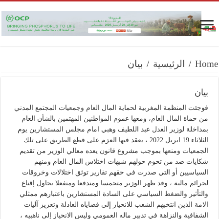
Home
/
الرئيسية
/
بيان
بيان
فوجئت المنظمة المغربية لحماية المال العام وجمعيات المجتمع المدني
من حماة المال العام، ومعها عموم المواطنين المهتمين بالشأن العام
بمداخلة لوزير العدل عبد اللطيف وهبي امام مجلس المستشارين يوم
الثلاثاء 19 ابريل 2022 ، يعقد فيها العزم على قطع الطريق على تلك
الجمعيات ومنعها بموجب مشروع قانون يعده معالي الوزير من تقديم
شكايات ضد من تحوم حولهم شبهات اختلاس المال العام ومنهم
السياسيين أو التي صدرت في حقهم تقارير توثق اختلالات وخروقات
لجرائم مالية ، وقد ظهر الوزير متحمسا ومندفعا ومنفعلا يحاول إقناع
والتأثير والضغط السياسي على السادة المستشارين باعتبارهم ممثلي
الامة الذين انتخبهم الشعب للانحياز إلى قضاياه العادلة وتعزيز آليات
الشفافية والنزاهة في تدبير ماله العمومي وليس الانحياز إلى ناهبيه ،