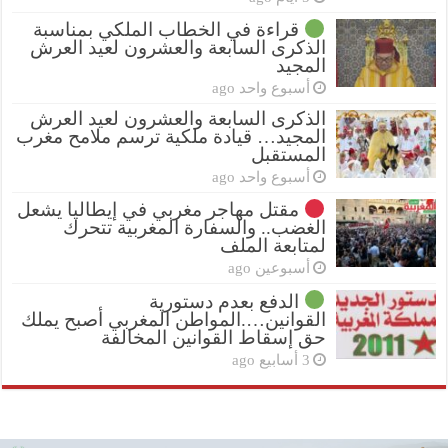
قراءة في الخطاب الملكي بمناسبة
الذكرى السابعة والعشرون لعيد العرش
المجيد
أسبوع واحد ago
الذكرى السابعة والعشرون لعيد العرش
المجيد… قيادة ملكية ترسم ملامح مغرب
المستقبل
أسبوع واحد ago
مقتل مهاجر مغربي في إيطاليا يشعل
الغضب.. والسفارة المغربية تتحرك
لمتابعة الملف
أسبوعين ago
الدفع بعدم دستورية
القوانين….المواطن المغربي أصبح يملك
حق إسقاط القوانين المخالفة
3 أسابيع ago