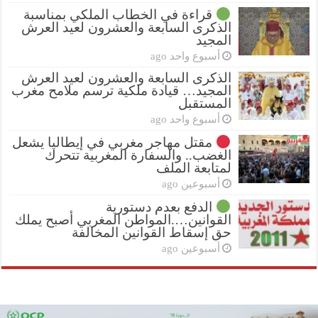
قراءة في الخطاب الملكي بمناسبة
الذكرى السابعة والعشرون لعيد العرش
المجيد
أسبوع واحد ago
الذكرى السابعة والعشرون لعيد العرش
المجيد… قيادة ملكية ترسم ملامح مغرب
المستقبل
أسبوع واحد ago
مقتل مهاجر مغربي في إيطاليا يشعل
الغضب.. والسفارة المغربية تتحرك
لمتابعة الملف
أسبوعين ago
الدفع بعدم دستورية
القوانين….المواطن المغربي أصبح يملك
حق إسقاط القوانين المخالفة
أسبوعين ago