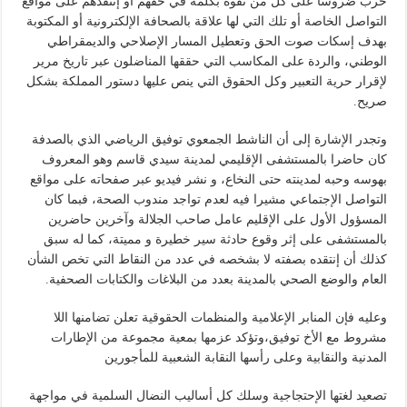
حرب ضروسا على كل من تفوه بكلمة في حقهم أو إنتقدهم على مواقع
التواصل الخاصة أو تلك التي لها علاقة بالصحافة الإلكترونية أو المكتوبة
بهدف إسكات صوت الحق وتعطيل المسار الإصلاحي والديمقراطي
الوطني، والردة على المكاسب التي حققها المناضلون عبر تاريخ مرير
لإقرار حرية التعبير وكل الحقوق التي ينص عليها دستور المملكة بشكل
صريح.
وتجدر الإشارة إلى أن الناشط الجمعوي توفيق الرياضي الذي بالصدفة
كان حاضرا بالمستشفى الإقليمي لمدينة سيدي قاسم وهو المعروف
بهوسه وحبه لمدينته حتى النخاع، و نشر فيديو عبر صفحاته على مواقع
التواصل الإجتماعي مشيرا فيه لعدم تواجد مندوب الصحة، فبما كان
المسؤول الأول على الإقليم عامل صاحب الجلالة وآخرين حاضرين
بالمستشفى على إثر وقوع حادثة سير خطيرة و مميتة، كما له سبق
كذلك أن إنتقده بصفته لا بشخصه في عدد من النقاط التي تخص الشأن
العام والوضع الصحي بالمدينة بعدد من البلاغات والكتابات الصحفية.
وعليه فإن المنابر الإعلامية والمنظمات الحقوقية تعلن تضامنها اللا
مشروط مع الأخ توفيق،وتؤكد عزمها بمعية مجموعة من الإطارات
المدنية والنقابية وعلى رأسها النقابة الشعبية للمأجورين
تصعيد لغتها الإحتجاجية وسلك كل أساليب النضال السلمية في مواجهة