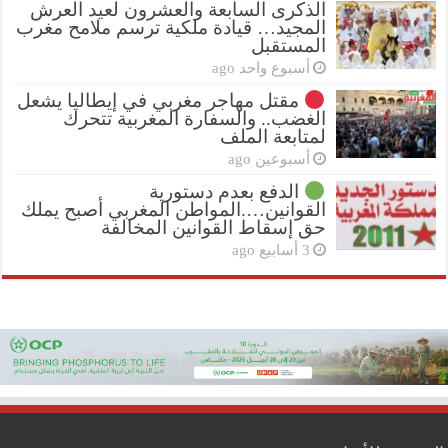
الذكرى السابعة والعشرون لعيد العرش
المجيد… قيادة ملكية ترسم ملامح مغرب
المستقبل
أسبوع واحد ago
مقتل مهاجر مغربي في إيطاليا يشعل
الغضب.. والسفارة المغربية تتحرك
لمتابعة الملف
أسبوعين ago
الدفع بعدم دستورية
القوانين….المواطن المغربي أصبح يملك
حق إسقاط القوانين المخالفة
3 أسابيع ago