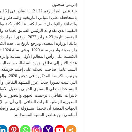
إدريس سحنون
بالمحافظة على المباني التاريخية والمناظر وال
والثقافة والتواصل تقييد الكنيسة الكاتوليكية ب
التقييد الذي تقدم به الرئيس السابق لجماعة وا
المنعقد بتاريخ 23 فبراي
بذلك الوزارة المعنية. ويرجع تاريخ بناء هذه ا
زار
الكنيسة على رأس المعالم الأولى بمدينة وادزم
عداد الآثار إلى تظافر جهود السلطات والفعاليا
السيد عامل صاحب الجلالة على إقليم خريبكة ال
بترتيب ا
التي تبنت تصورا جديدا عزز المشهد الثقافي وأعا
المستجدات على المستوى الدولي بتفعيل الاتفاق
بالتراث الثقافي ، ترجمت الجهود والتصورات ب
المديرية الوطنية للتراث الثقافي، إلى أن تم ا
الجهات المعنية أن تتحمل مسؤولة ترميم وإصلاح
أساسي من عناصر التنمية المستدامة.