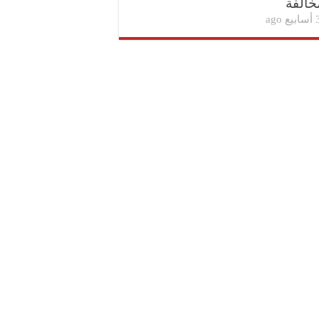
خالفة
بيع ago