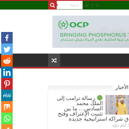
لأخبار
رسالة ترامب إلى
الملك محمد
السادس… ما بين
تثبيت الإعتراف وفتح
ق شراكة استراتيجية جديدة
ام ago