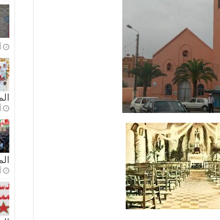
أ
الم
أ
ال
أ