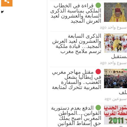
قراءة في الخطاب
الملكي بمناسبة الذكرى
السابعة والعشرون لعيد
العرش المجيد
سبوع واحد ago
الذكرى السابعة
والعشرون لعيد العرش
المجيد… قيادة ملكية
ترسم ملامح مغرب
ستقبل
سبوع واحد ago
مقتل مهاجر مغربي
في إيطاليا يشعل
الغضب.. والسفارة
المغربية تتحرك لمتابعة
ملف
سبوعين ago
الدفع بعدم دستورية
القوانين….المواطن
المغربي أصبح يملك
حق إسقاط القوانين