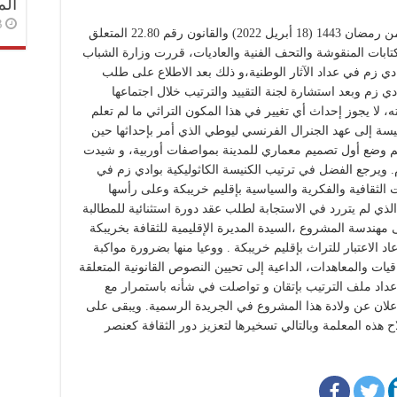
الم
3 أسا
بناء على القرار رقم 1121.22 الصادر في | 16 من رمضان 1443 (18 أبريل 2022) والقانون رقم 22.80 المتعلق
كتابات المنقوشة والتحف الفنية والعاديات، قررت وزارة الشباب
وادي زم في عداد الآثار الوطنية،و ذلك بعد الاطلاع على طلب
دي زم وبعد استشارة لجنة التقييد والترتيب خلال اجتماعها
ر 2022. ووفق القرار ذاته، لا يجوز إحداث أي تغيير في هذا المكون التراثي ما لم تعلم
لكنيسة إلى عهد الجنرال الفرنسي ليوطي الذي أمر بإحداثها حين
 مدينة واد زم سنة 1920. و في سنة 1924 تم وضع أول تصميم معماري للمدينة بمواصفات أوربية، و شيدت
. ويرجع الفضل في ترتيب الكنيسة الكاثوليكية بوادي زم في
ت الثقافية والفكرية والسياسية بإقليم خريبكة وعلى رأسها
ذي لم يتررد في الاستجابة لطلب عقد دورة استثنائية للمطالبة
لكنيسة المذكورة في دجنبر 2020، وإلى مهندسة المشروع ،السيدة المديرة الإقليمية للثقافة بخريبكة
د الاعتبار للتراث بإقليم خريبكة . ووعيا منها بضرورة مواكبة
يات والمعاهدات، الداعية إلى تحيين النصوص القانونية المتعلقة
إعداد ملف الترتيب بإتقان و تواصلت في شأنه باستمرار مع
لإعلان عن ولادة هذا المشروع في الجريدة الرسمية. ويبقى على
 هذه المعلمة وبالتالي تسخيرها لتعزيز دور الثقافة كعنصر