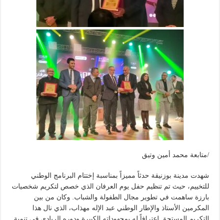
/متابعة محمد أمين وتيق
شهدت مدينة بوزنيقة حدثاً مميزاً بمناسبة إختتام البرنامج الوطني
للتخييم، حيث تم تنظيم حفل يوم العرفان الذي خصص لتكريم شخصيات
بارزة ساهمت في تطوير مجال الطفولة والشباب. وكان من بين
المكرمين الأستاذ والإطار الوطني عبد الإله مهذاب، الذي نال هذا
التكريم المستحق إعترافاً له بمجهوداته الكبيرة ودوره الريادي في تنمية