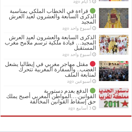
5 أيام ago
قراءة في الخطاب الملكي بمناسبة
الذكرى السابعة والعشرون لعيد العرش
المجيد
أسبوع واحد ago
الذكرى السابعة والعشرون لعيد العرش
المجيد… قيادة ملكية ترسم ملامح مغرب
المستقبل
أسبوع واحد ago
مقتل مهاجر مغربي في إيطاليا يشعل
الغضب.. والسفارة المغربية تتحرك
لمتابعة الملف
أسبوعين ago
الدفع بعدم دستورية
القوانين….المواطن المغربي أصبح يملك
حق إسقاط القوانين المخالفة
3 أسابيع ago