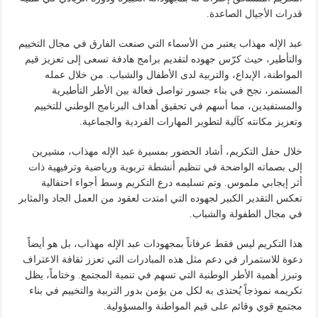
قدرات الأجيال الصاعدة.
عبد الإله مهذاب يعتبر من الأسماء التي صنعت الفارق في مجال التخييم
والتأطير، حيث كرّس جهوده لتقديم برامج هادفة تسعى إلى تعزيز قيم
المواطنة، الإبداع، والتربية لدى الأطفال والشباب. من خلال عمله
المستمر، نجح في بناء جسور تواصل فعالة بين الأطر التأطيرية
والمستفيدين، مما أسهم في تحقيق أهداف البرنامج الوطني للتخييم
وتعزيز مكانته كآلية لتطوير المهارات الفردية والجماعية.
خلال حفل التكريم، أشاد الحضور بمسيرة عبد الإله مهذاب، مشيرين
إلى بصماته الواضحة في تنظيم أنشطة تربوية ورياضية وترفيهية ذات
أثر إيجابي ملموس. وتم تسليمه درع التكريم وسط أجواء احتفالية
تعكس التقدير الكبير لجهوده التي امتدت لعقود من العمل الجاد والمثابر
في مجال الطفولة والشباب.
هذا التكريم ليس فقط عرفاناً بمجهودات عبد الإله مهذاب، بل هو أيضاً
دعوة للاستمرار في دعم مثل هذه المبادرات التي تعزز ثقافة الاعتراف
وتبرز أهمية الأطر الوطنية التي تسهم في تنمية المجتمع. وختاماً، يظل
تكريمه نموذجاً يُحتذى به لكل من يؤمن بدور التربية والتخييم في بناء
مجتمع قوي وقائم على قيم المواطنة والمسؤولية.