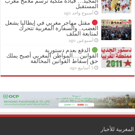
المجيد… قيادة ملكية ترسم ملامح مغرب
المستقبل
أسبوع واحد ago
مقتل مهاجر مغربي في إيطاليا يشعل
الغضب.. والسفارة المغربية تتحرك
لمتابعة الملف
أسبوعين ago
الدفع بعدم دستورية
القوانين….المواطن المغربي أصبح يملك
حق إسقاط القوانين المخالفة
3 أسابيع ago
المغربية للأخبار