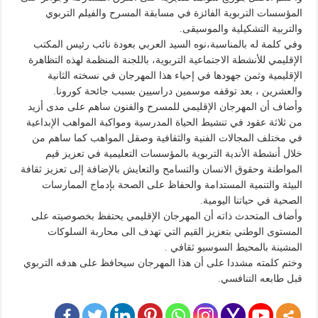
المؤسسات التربوية الفائزة في مسابقة المسرح والفيلم التربوي
والتربية التشكيلية والموسيقى.
وفي كلمة له بالمناسبة،نوه السيد العربي بعودة نائب رئيس المكتب
الإقليمي للأنشطة الاجتماعية التربوية، باللجنة المنظمة لهذه التظاهرة
الإقليمية وثمن جهودها في إحياء هذا المهرجان في نسخته الثانية
والعشرين ، بعد توقفه موسمين دراسيين بسبب جائحة كورونا.
وأضاف أن المهرجان الإقليمي للمسرح والفنون ساهم على مدى أزيد
من ثلاثة عقود في تنشيط الحياة المدرسية ومواكبة المواهب الإبداعية
في مختلف المجالات الفنية والثقافية وصقل المواهب كما ساهم من
خلال أنشطة الأندية التربوية بالمؤسسات التعليمية في تعزيز قيم
المواطنة وحقوق الانسان والتسامح والتعايش بالإضافة إلى تعزيز ثقافة
البيئة والتنمية المستدامة والحفاظ على الصحة بإدماج الممارسات
الصحية في حياتنا اليومية.
وأضاف المتحدث ذاته أن المهرجان الإقليمي يحتفظ بخصوصيته على
المستوى الوطني بتعزيز القيم التي تهدف الى محاربة السلوكات
المشينة بالمحيط السوسيو ثقافي .
وختم كلمته مشددا على أن هذا المهرجان سيحافظ على هدفه التربوي
قبل طابعه التنافسي.