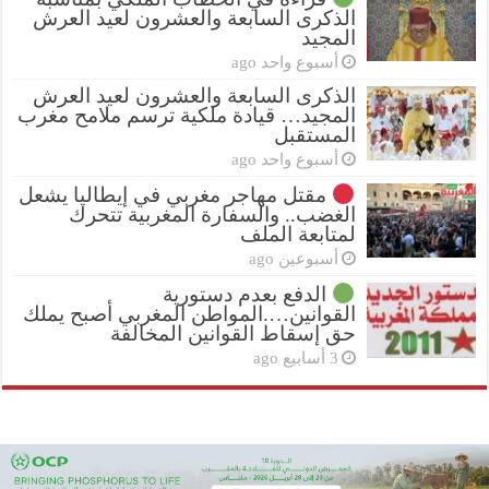
الذكرى السابعة والعشرون لعيد العرش
المجيد
أسبوع واحد ago
الذكرى السابعة والعشرون لعيد العرش
المجيد… قيادة ملكية ترسم ملامح مغرب
المستقبل
أسبوع واحد ago
مقتل مهاجر مغربي في إيطاليا يشعل
الغضب.. والسفارة المغربية تتحرك
لمتابعة الملف
أسبوعين ago
الدفع بعدم دستورية
القوانين….المواطن المغربي أصبح يملك
حق إسقاط القوانين المخالفة
3 أسابيع ago