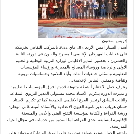
إدريس سحنون
أسدل الستار أمس الأربعاء 18 ماي 2022 بالمركب الثقافي بخريبكة
على فعاليات المهرجان الإقليمي للمسرح والفنون في دورته الثانية
والعشرين ، بحضور المدير الاقليمي لوزارة التربية الوطنية والتعليم
الاولي والرياضة ورؤساء المصالح بالمديرية ورؤساء المؤسسات
التعليمية وممثلي جمعيات أمهات وآباء التلاميذ وحساسيات تربوية
وثقافية وممثلي المنابر الإعلامية…
وعرف حفل الاختتام أنشطة متنوعة قدمتها فرق المؤسسات التعليمية.
و تميزت الدورة بتكريم الأستاذ محمد مستولي المدير التربوي المتقاعد
والنائب السابق لرئيس الفرع الاقليمي للجمعية كما تم تكريم الاستاذ
حسان هرباب مدير ثانوية العيون الاعدادية والأستاذة أمينة غالي مؤطرة
ورشة القراءة والكتابة بمؤسسة التفتح الفني والأدبي والمنسقة
الإقليمية لمسابقة تحدي القراءة لما اسدوه من خدمات في مجال الحياة
المدرسية.
واختتم الحفل بتوزيع شواهد تقديرية على الفرق المشاركة وجوائز على