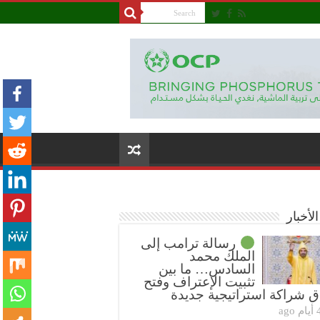
لأخبار
رسالة ترامب إلى
الملك محمد
السادس… ما بين
تثبيت الإعتراف وفتح
ق شراكة استراتيجية جديدة
ام ago