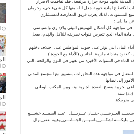
ن المدينة تشهد موجة حرارة مرتفعة، فقد تفاقمت الأضرار
ات الاقتطاع لمادة حيوية جعل الله منها كل شيء حي، وحرمان
جميع المستويات، لذلك يعرب فريق المعارضة لمستشاري
ن ما يلي :
 في مواجهة كل أشكال التهميش البيئي والإداري والسياسي.
أ
ى مادة الماء الذي تتعرض قنوات تصريفه للتآكل والقِدم، بفعل
ر أداء الماء، التي تؤثر على جيوب المواطنين على اختلاف دخلهم
كعقود متبادلة ملزمة للجانبين (الأداء مع الجودة ).
الم
ه الماء في السنوات الأخيرة من تغيير في اللون والرائحة، التي
أ
لنضال في مواجهة هذه التجاوزات، بتنسيق مع المجتمع المدني
أمور إلى نصابها.
 بخريبة بفسخ العقدة الجارية بينه وبين المكتب الوطني
.
ال
 بخريبكة.
أ
 سعيـــد العــرشـــي حنـــان غـــزيــــل _عبــد الصمـــد خشيـــع
ر_ مليكــــة لشكـــر_يـاسيـــن الجـــانـــي_وهيبة لعفر_نوال