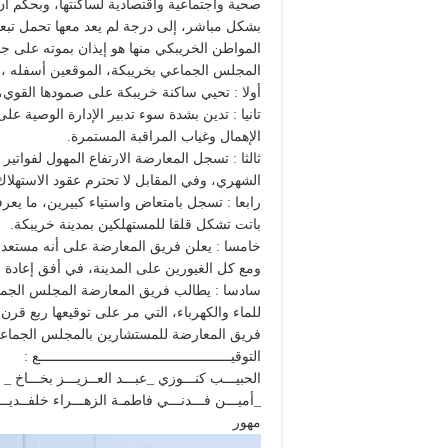
صحية واجتماعية واقتصادية لساكنتها، وبحكم أ
بشكل مباشر، إلى درجة لم يعد معها تحمل تبع
المواطن الخريبكي منها هو إيذان بموته على 
المجلس الجماعي بخريبكة، الموقعين أسفله ،ع
أولا : تحيي ساكنة خريبكة على صمودها القوي،
تانيا : تدين بشدة سوء تدبير الإدارة الوصية عل
الإهمال وغياب المراقبة المستمرة.
ثالثا : تسجل المعارضة الارتفاع المهول لفواتي
الشهري، وفي المقابل لا تحترم عقود الاستهلاك، 
رابعا : تسجل بامتعاض واستياء كبيرين، ما يعرف
باتت تشكل قلقا للمستهلكين بمدينة خريبكة.
خامسا : يعلن فريق المعارضة على أنه مستعد ل
ومع كل الغيورين على المدينة، في أفق إعادة ال
سادسا : يطالب فريق المعارضة المجلس الجماعي
للماء والكهرباء، التي مر على توقيعها ربع قرن (25) سنة
فريق المعارضة للمستشارين بالمجلس الجماعي
التوقيــــــــــــــــــــــــــــــــــــــــــــــــع :
الحبيـــب كنـــوزي _عبـــد العــزيـــز بخـــاخ _
_أميـــن فـــدنـــي فاطمـة الزهـــراء خلفــديــ
مهور