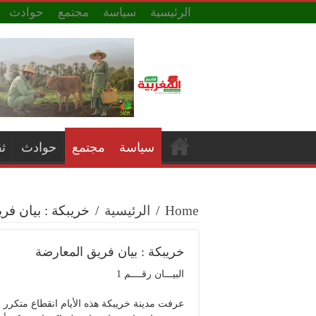
الرئيسية
سياسة
مجتمع
حوادث
سياسة
مجتمع
حوادث
ث
Home
/
الرئيسية
/
خريبكة : بيان فر
خريبكة : بيان فريق المعارضة
البيـــان رقــــم 1
عرفت مدينة خريبكة هذه الأيام انقطاع متكرر 