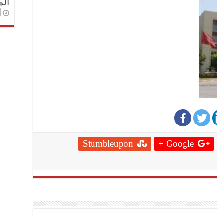
الم
أ
Stumbleupon
Google +