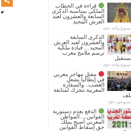
قراءة في الخطاب
الملكي بمناسبة الذكرى
السابعة والعشرون لعيد
العرش المجيد
سبوع واحد ago
الذكرى السابعة
والعشرون لعيد العرش
المجيد… قيادة ملكية
ترسم ملامح مغرب
ستقبل
سبوع واحد ago
مقتل مهاجر مغربي
في إيطاليا يشعل
الغضب.. والسفارة
المغربية تتحرك لمتابعة
ملف
سبوعين ago
الدفع بعدم دستورية
القوانين….المواطن
المغربي أصبح يملك
حق إسقاط القوانين