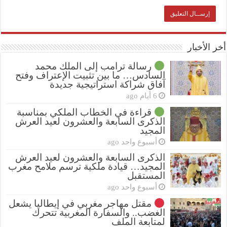
أخر الأخبار
رسالة ترامب إلى الملك محمد
السادس… ما بين تثبيت الإعتراف وفتح
آفاق شراكة استراتيجية جديدة
6 أيام ago
قراءة في الخطاب الملكي بمناسبة
الذكرى السابعة والعشرون لعيد العرش
المجيد
أسبوع واحد ago
الذكرى السابعة والعشرون لعيد العرش
المجيد… قيادة ملكية ترسم ملامح مغرب
المستقبل
أسبوع واحد ago
مقتل مهاجر مغربي في إيطاليا يشعل
الغضب.. والسفارة المغربية تتحرك
لمتابعة الملف