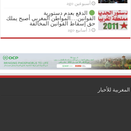
أسبوعين ago
الدفع بعدم دستورية
القوانين….المواطن المغربي أصبح يملك
حق إسقاط القوانين المخالفة
3 أسابيع ago
المغربية للأخبار