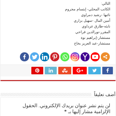
التالي:
الكاتب المحلي- إبتسام مجروم
نائبها -رشيد دمراوي
أمين المال -سهيل بزاري
نابئه-طارق عزداوي
المقرر-نورالدين فراحي
مستشار-إبراهيم نوة
مستشار-عبد العزيز بخاخ
أضف تعليقاً
لن يتم نشر عنوان بريدك الإلكتروني.
الحقول
الإلزامية مشار إليها بـ
*