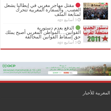
مقتل مهاجر مغربي في إيطاليا يشعل
الغضب.. والسفارة المغربية تتحرك
لمتابعة الملف
3 أسابيع ago
الدفع بعدم دستورية
القوانين….المواطن المغربي أصبح يملك
حق إسقاط القوانين المخالفة
3 أسابيع ago
المغربية للأخبار