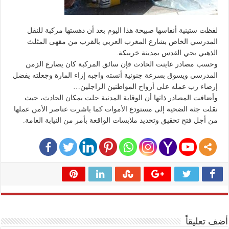
لفظت ستينية أنفاسها صبيحة هذا اليوم بعد أن دهستها مركبة للنقل
المدرسي الخاص بشارع المغرب العربي بالقرب من مقهى المثلث
الذهبي بحي القدس بمدينة خريبكة.
وحسب مصادر عاينت الحادث فإن سائق المركبة كان يصارع الزمن
المدرسي ويسوق بسرعة جنونية أنسته واجبه إزاء المارة وجعلته يفضل
إرضاء رب عمله على أرواح المواطنين الراجلين…
وأضافت المصادر ذاتها أن الوقاية المدنية حلت بمكان الحادث، حيث
نقلت جثة الضحية إلى مستودع الأموات كما باشرت عناصر الأمن عملها
من أجل فتح تحقيق وتحديد ملابسات الواقعة بأمر من النيابة العامة.
أضف تعليقاً