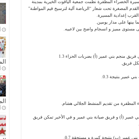
مسيرة الخضراء المظفرة نظمت جمعية الياقوت الخيرية بمدينة
قدم المصغرة تحت شعار “الرياضة آلية لترسيخ قيم المواطنة”
 بينها على مدار يومين.
 مستوى مميز و انسجام واضح بين لاعبيه.
أ
ريق منجم بني عمير (أ) بضربات الحزاء 1.3
الم
أ
عمير بنتيجة 0.3.
ال
المظفرة من تقديم المنشط الجلالي هشام.
أ
ني عمير (أ) و فريق صيانة بني عمير و في الأخير تمكن فريق
 عمير (ب) بنتيجة كبيرة و مستحقة 0.7.