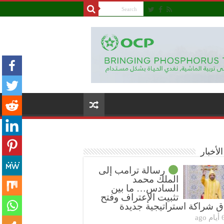
لأخبار
رسالة ترامب إلى
الملك محمد
السادس… ما بين
تثبيت الإعتراف وفتح
ق شراكة استراتيجية جديدة
ام ago