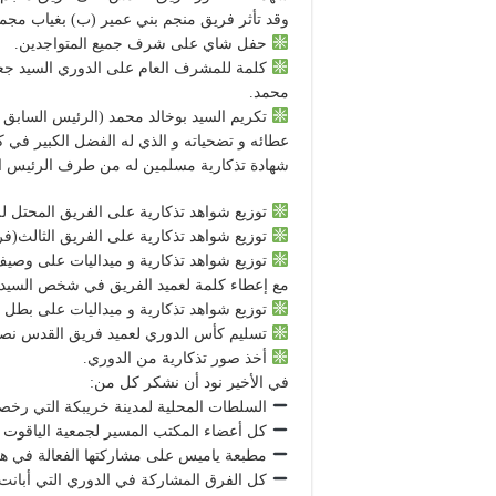
وقد تأثر فريق منجم بني عمير (ب) بغياب مجمو
حفل شاي على شرف جميع المتواجدين.
كلمة للمشرف العام على الدوري السيد جعي
محمد.
تكريم السيد بوخالد محمد (الرئيس السابق 
عطائه و تضحياته و الذي له الفضل الكبير في 
شهادة تذكارية مسلمين له من طرف الرئيس ال
توزيع شواهد تذكارية على الفريق المحتل لل
توزيع شواهد تذكارية على الفريق الثالث(فر
توزيع شواهد تذكارية و ميداليات على وصي
مع إعطاء كلمة لعميد الفريق في شخص السي
توزيع شواهد تذكارية و ميداليات على بطل 
تسليم كأس الدوري لعميد فريق القدس نصير
أخذ صور تذكارية من الدوري.
في الأخير نود أن نشكر كل من:
السلطات المحلية لمدينة خريبكة التي رخصت
كل أعضاء المكتب المسير لجمعية الياقوت ال
مطبعة ياميس على مشاركتها الفعالة في هذه
كل الفرق المشاركة في الدوري التي أبانت 