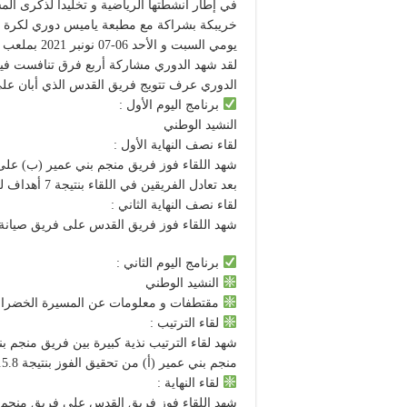
في إطار أنشطتها الرياضية و تخليدا لذكرى ال
خريبكة بشراكة مع مطبعة ياميس دوري لكرة ال
يومي السبت و الأحد 06-07 نونبر 2021 بملعب القرب إعدادية المسيرة.
لقد شهد الدوري مشاركة أربع فرق تنافست فيما
الدوري عرف تتويج فريق القدس الذي أبان على
برنامج اليوم الأول :
النشيد الوطني
لقاء نصف النهاية الأول :
شهد اللقاء فوز فريق منجم بني عمير (ب) على ف
بعد تعادل الفريقين في اللقاء بنتيجة 7 أهداف لكل فريق.
لقاء نصف النهاية الثاني :
شهد اللقاء فوز فريق القدس على فريق صيانة بني 
برنامج اليوم الثاني :
النشيد الوطني
مقتطفات و معلومات عن المسيرة الخضراء 
لقاء الترتيب :
شهد لقاء الترتيب نذية كبيرة بين فريق منجم ب
منجم بني عمير (أ) من تحقيق الفوز بنتيجة 5.8.
لقاء النهاية :
شهد اللقاء فوز فريق القدس على فريق منجم بني