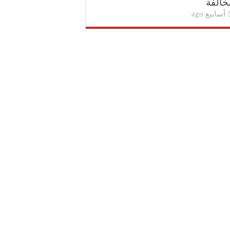
خالفة
بيع ago