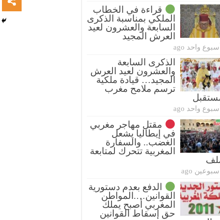
قراءة في الخطاب
الملكي بمناسبة الذكرى
السابعة والعشرون لعيد
العرش المجيد
سبوع واحد ago
الذكرى السابعة
والعشرون لعيد العرش
المجيد… قيادة ملكية
ترسم ملامح مغرب
ستقبل
سبوع واحد ago
مقتل مهاجر مغربي
في إيطاليا يشعل
الغضب.. والسفارة
المغربية تتحرك لمتابعة
ملف
سبوعين ago
الدفع بعدم دستورية
القوانين….المواطن
المغربي أصبح يملك
حق إسقاط القوانين