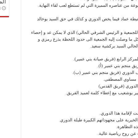
الم
عة من عناصره المميزة التي لم تستطع لعب لقاء النهاية.
3 أسا
طة عماد فيما يخص الدوري و كذلك في حق السيد بوخالد
للجمعية و الرئيس الشرفي الحالي) الذي لا يمكن عد و إحصاء
كل ما وصلت إليه الجمعية الى حدود اللحظة بذرع رمزي و
حالي السيد بركشية سعيد.
مركز الرابع (فريق صيانة بني عمير).
يق منجم بني عمير (أ).
ف الدوري (فريق منجم بني عمير (ب).
د مساوي المصطفى.
الدوري (فريق القدس)
 بوشعيب مع إعطاء كلمة لعميد الفريق.
 لإقامة هذا الدوري.
خيرية على مجهوداتهم الكبيرة طيلة الدوري.
 التظاهرة.
عن روح رياضية عالية.