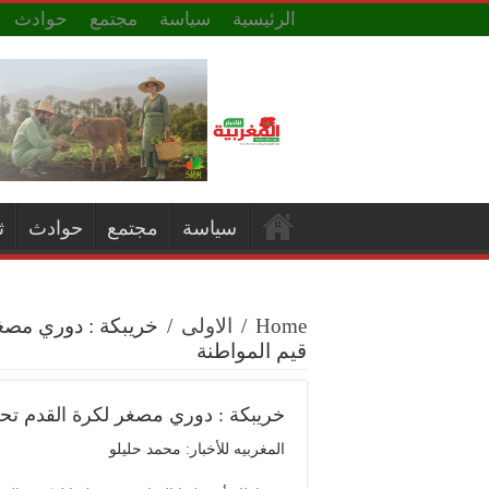
الرئيسية
سياسة
مجتمع
حوادث
سياسة
مجتمع
حوادث
ث
Home
/
الاولى
/
خريبكة : دوري مصغر
قيم المواطنة
خريبكة : دوري مصغر لكرة القدم تحت
المغربيه للأخبار: محمد حليلو