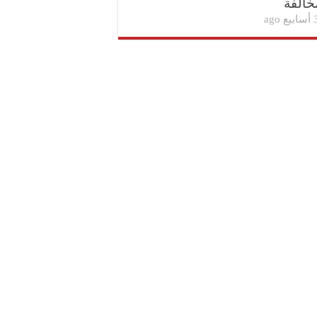
خالفة
بيع ago