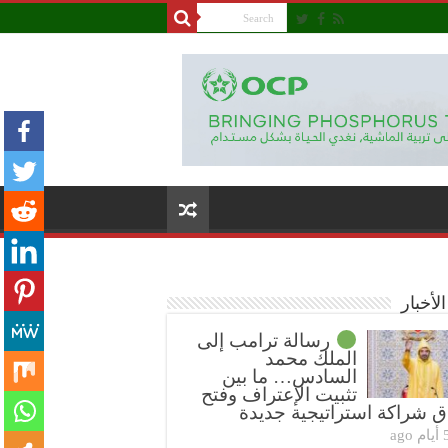
لأخبار
رسالة ترامب إلى
الملك محمد
السادس… ما بين
تثبيت الإعتراف وفتح
ق شراكة استراتيجية جديدة
ام ago