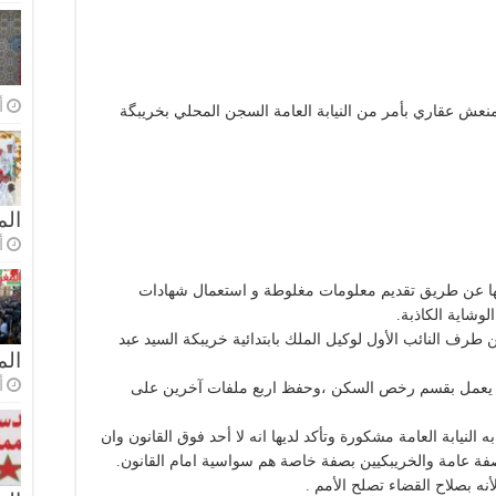
أ
نعش عقاري بأمر من النيابة العامة السجن المحلي بخريبگة
الم
أ
يها عن طريق تقديم معلومات مغلوطة و استعمال شهادات
وشاية الكاذبة.
رف النائب الأول لوكيل الملك بابتدائية خريبكة السيد عبد
ال
أ
يعمل بقسم رخص السكن ،وحفظ اربع ملفات آخرين على
لنيابة العامة مشكورة وتأكد لديها انه لا أحد فوق القانون وان
بصفة عامة والخريبكيين بصفة خاصة هم سواسية امام القانون.
نه بصلاح القضاء تصلح الأمم .