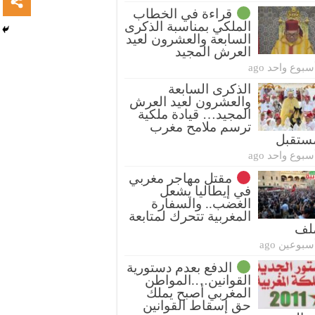
قراءة في الخطاب
الملكي بمناسبة الذكرى
السابعة والعشرون لعيد
العرش المجيد
سبوع واحد ago
الذكرى السابعة
والعشرون لعيد العرش
المجيد… قيادة ملكية
ترسم ملامح مغرب
ستقبل
سبوع واحد ago
مقتل مهاجر مغربي
في إيطاليا يشعل
الغضب.. والسفارة
المغربية تتحرك لمتابعة
ملف
سبوعين ago
الدفع بعدم دستورية
القوانين….المواطن
المغربي أصبح يملك
حق إسقاط القوانين