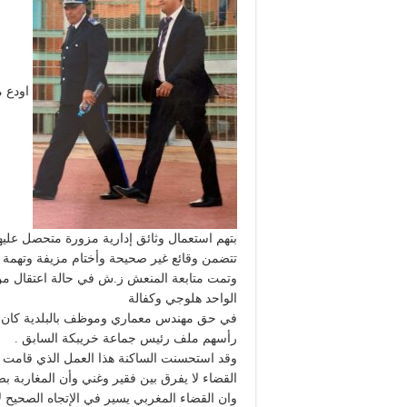
اودع م
بتهم استعمال وثائق إدارية مزورة متحصل عل
تتضمن وقائع غير صحيحة وأختام مزيفة وتهمة ال
وتمت متابعة المنعش ز.ش في حالة اعتقال من ط
الواحد هلوجي وكفالة
في حق مهندس معماري وموظف بالبلدية كان 
رأسهم ملف رئيس جماعة خريبكة السابق .
وقد استحسنت الساكنة هذا العمل الذي قامت به ا
القضاء لا يفرق بين فقير وغني وأن المغاربة 
وان القضاء المغربي يسير في الإتجاه الصحيح لأ