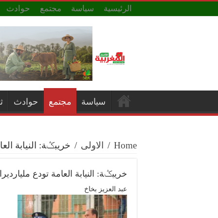
الرئيسية
سياسة
مجتمع
حوادث
سياسة
مجتمع
حوادث
ث
Home
/
الاولى
/
خريبݣة: النيابة الع
خريبݣة: النيابة العامة تودع ملياردير
عبد العزيز بخاخ