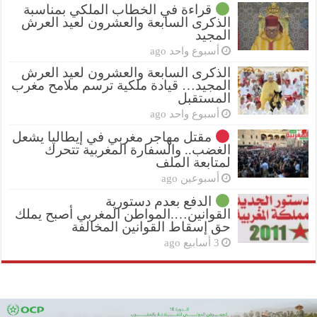
قراءة في الخطاب الملكي بمناسبة
الذكرى السابعة والعشرون لعيد العرش
المجيد
أسبوع واحد ago
الذكرى السابعة والعشرون لعيد العرش
المجيد… قيادة ملكية ترسم ملامح مغرب
المستقبل
أسبوع واحد ago
مقتل مهاجر مغربي في إيطاليا يشعل
الغضب.. والسفارة المغربية تتحرك
لمتابعة الملف
أسبوعين ago
الدفع بعدم دستورية
القوانين….المواطن المغربي أصبح يملك
حق إسقاط القوانين المخالفة
3 أسابيع ago