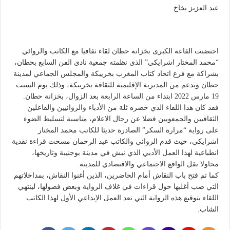
عبد العزيز بخاخ
احتضنت القاعة الكبرى بخزانة حطان لقاء ثقافيا مع الكاتب والروائي
“محمد المختار اشرايكي” الذي نظمته جمعية نادي الفن السابع بحطان،
بشراكة مع فرع اتحاد كتاب المغرب بخريبكة والمجلس الجماعي لمدينة
حطان وبدعم من المديرية الإقليمية للثقافة بخريبكة، وذلك يوم السبت
19 مارس 2022 ابتداء من الساعة الرابعة بعد الزوال، بخزانة حطان.
فقد كان هذا اللقاء الذي حضره ثلة من الأدباء والروائيين والفاعلين
الثقافيين والجمعويين فضلا عن رجال الاعلام، مناسبة لتسليط الضوء
على رواية “مرارة السكر” الصادرة حديثا للكاتب محمد المختار
اشرايكي، حيث قدم الروائي والكاتب عبد الرحمان مسحت قراءة نقدية
انطباعية لهذا العمل الأدبي الذي نبش في مدينة بوجنيبة وتاريخها،
محاولا نقل الواقع الاجتماعي والاقتصادي للمدينة.
كما تم فتح باب النقاش أمام الحاضرين، الذين أغنوا النقاش، بمداخلاتهم
التي صب أغلبها حول قراءات في غلاف الرواية وبعض فصولها، لينتهي
اللقاء بتوقيع هذه الرواية التي تعد العمل الإبداعي الأول لهذا الكاتب
الشاب.