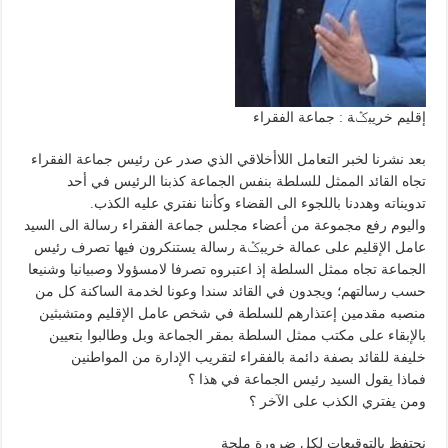
إقليم خريبݣة : جماعة الفقراء
بعد نشرنا لخبر التعامل اللاأخلاقي الذي صدر عن رئيس جماعة الفقراء
تجاه القائد الممثل للسلطة بنفس الجماعة كذبنا الرئيس في أحد
تدويناته وهددنا باللجوء الى القضاء وكأننا نفتري عليه الكذب.
واليوم رفع مجموعة من أعضاء مجلس جماعة الفقراء رسالة الى السيد
عامل الإقليم على عمالة خريبݣة رسالة يستنكرون فيها تصرف رئيس
الجماعة تجاه ممثل السلطة إذ اعتبروه تصرفا لامسؤولا وصبيانيا وشنيعا
حسب رسالتهم؛ ويجدون في القائد سندا وعونا لخدمة الساكنة كل من
منصبه مقدمين إعتذارهم للسلطة في شخص عامل الإقليم ومتشبثين
بالإبقاء على مكتب ممثل السلطة بمقر الجماعة وبل وطالبوا بتعيين
خليفة للقائد بصفة دائمة بالفقراء لتقريب الإدارة من المواطنين
فماذا يقول السيد رئيس الجماعة في هذا ؟
ومن يفتري الكذب على الآخر ؟
نحتفظ بالتوقيعات لكل ضرورة ملحة