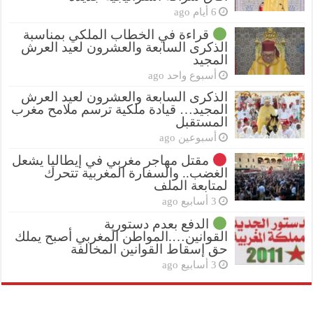
6 أيام ago
قراءة في الخطاب الملكي بمناسبة
الذكرى السابعة والعشرون لعيد العرش
المجيد
أسبوع واحد ago
الذكرى السابعة والعشرون لعيد العرش
المجيد… قيادة ملكية ترسم ملامح مغرب
المستقبل
أسبوعين ago
مقتل مهاجر مغربي في إيطاليا يشعل
الغضب.. والسفارة المغربية تتحرك
لمتابعة الملف
3 أسابيع ago
الدفع بعدم دستورية
القوانين….المواطن المغربي أصبح يملك
حق إسقاط القوانين المخالفة
3 أسابيع ago