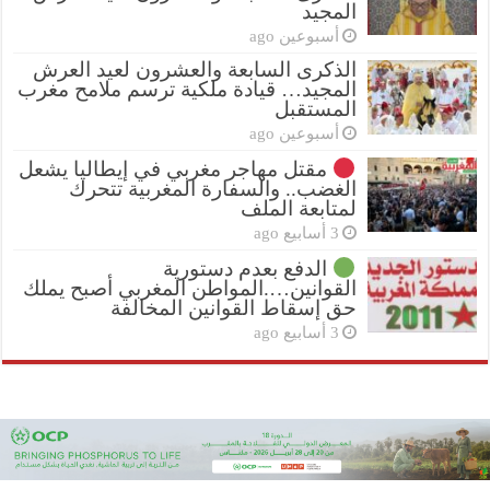
المجيد
أسبوعين ago
الذكرى السابعة والعشرون لعيد العرش
المجيد… قيادة ملكية ترسم ملامح مغرب
المستقبل
أسبوعين ago
مقتل مهاجر مغربي في إيطاليا يشعل
الغضب.. والسفارة المغربية تتحرك
لمتابعة الملف
3 أسابيع ago
الدفع بعدم دستورية
القوانين….المواطن المغربي أصبح يملك
حق إسقاط القوانين المخالفة
3 أسابيع ago