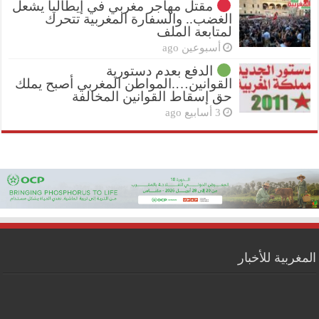
مقتل مهاجر مغربي في إيطاليا يشعل
الغضب.. والسفارة المغربية تتحرك
لمتابعة الملف
أسبوعين ago
الدفع بعدم دستورية
القوانين….المواطن المغربي أصبح يملك
حق إسقاط القوانين المخالفة
3 أسابيع ago
المغربية للأخبار