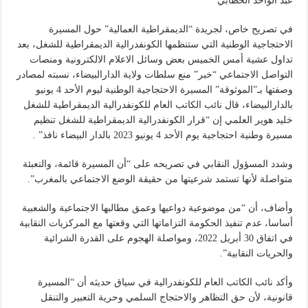
عبد الواحد الحطابي
في تصريح خاص، لجريدة “الديمقراطية العمالية” حول المسيرة
الاحتجاجية الوطنية التي ستنظمها الكونفدرالية الديمقراطية للشغل، بعد
تداول عشية أمس الخميس بعض وسائل الاعلام الالكترونية ومنصات
التواصل الاجتماعي “خبر” منع سلطات ولاية الدارالبيضاء، نسبته لمصادر
وصفتها بـ”الموثوقة” المسيرة الاحتجاجية الوطنية ليوم الأحد 4 يونيو
بالدارالبيضاء، قال نائب الكاتب العام للكونفدرالية الديمقراطية للشغل
خليد هوير العلمي إن “قرار الكونفدرالية الديمقراطية للشغل تنظيم
مسيرة وطنية احتجاجية يوم الأحد 4 يونيو 2023 بالدار البيضاء نافذ” .
وشدد المسؤول النقابي في تصريحه على “أن المسيرة قائمة، والتعبئة
متواصلة لأنها تستمد شرعيتها من حقيقة الوضع الاجتماعي بالمغرب”.
وأضاف، أن “من موضوعية دواعيها وعمق مطالبها الاجتماعية والشعبية
أساسا، عدم تنفيذ الحكومة التزاماتها التي وقعتها مع المركزيات النقابية
في اتفاق 30 أبريل 2022، ومواصلة الهجوم على القدرة الشرائية
والحريات النقابية”.
وأكد نائب الكاتب العام للكونفدرالية في سياق حديثه أن “المسيرة
قانونية، لأن حق التظاهر والاحتجاج السلمي وحرية التعبير والتنقل