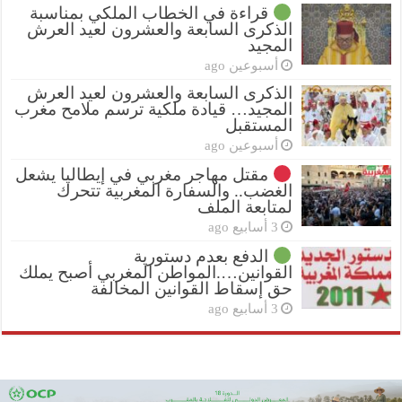
قراءة في الخطاب الملكي بمناسبة
الذكرى السابعة والعشرون لعيد العرش
المجيد
أسبوعين ago
الذكرى السابعة والعشرون لعيد العرش
المجيد… قيادة ملكية ترسم ملامح مغرب
المستقبل
أسبوعين ago
مقتل مهاجر مغربي في إيطاليا يشعل
الغضب.. والسفارة المغربية تتحرك
لمتابعة الملف
3 أسابيع ago
الدفع بعدم دستورية
القوانين….المواطن المغربي أصبح يملك
حق إسقاط القوانين المخالفة
3 أسابيع ago