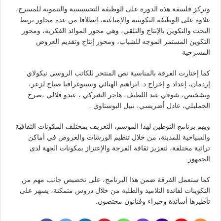
وتركز فلسفة هذه الدورة على الوظيفة التحسيسية والتنموية للمسرح،
علاوة على الوظيفة التكوينية والإمتاعية، إنطلاقا من عدة محاور تربط
البحث والتكوين بالإنتاج والتلقي، وهي محور الموائد الفكرية، ومحور
التكوين المستمر الموجه للشباب، ومحور إنتاج وتقديم العروض
المسرحية
كما إختارت الفرقة بالمناسبة نص المنتحر للكاتب الروسي نيكولاي
إردمان، إعداد و إخراج د. ابراهيم الهنائي وسينوغرافيا صباح لزعر،
وتشخيص، شوقي عبد اللطيف، هاجر الشركي ، عبدو فلالي ،صرح
الحمليلي، عادل أضريسي، نبيل البوستاوي .
ويهم برنامج التوطين لهذا الموسم، التعريف بمختلف المكونات الثقافية
والسياحية للمدينة، من خلال تنظيم الورشات والعروض في أماكن
تراثية مختلفة، لتعزيز ثقافة الفرجة والإعتزاز بمكونات الجهة لدى
الجمهور.
كما ستعمل الفرقة ضمن هذا البرنامج، على تخصيص جانب مهم من
التكوينات لفائدة التلاميذ والطلبة من خلال دروس متمكنة، يسهر على
تأطيرها أساتذة وخبراء وفنانون مختصون.