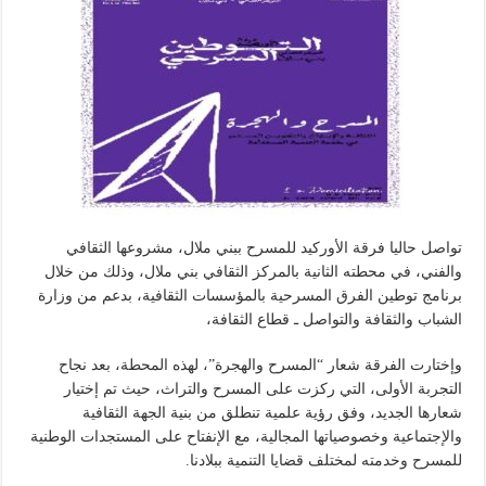
تواصل حاليا فرقة الأوركيد للمسرح ببني ملال، مشروعها الثقافي
والفني، في محطته الثانية بالمركز الثقافي بني ملال، وذلك من خلال
برنامج توطين الفرق المسرحية بالمؤسسات الثقافية، بدعم من وزارة
الشباب والثقافة والتواصل ـ قطاع الثقافة،
وإختارت الفرقة شعار “المسرح والهجرة”، لهذه المحطة، بعد نجاح
التجربة الأولى، التي ركزت على المسرح والتراث، حيث تم إختيار
شعارها الجديد، وفق رؤية علمية تنطلق من بنية الجهة الثقافية
والإجتماعية وخصوصياتها المجالية، مع الإنفتاح على المستجدات الوطنية
للمسرح وخدمته لمختلف قضايا التنمية ببلادنا.