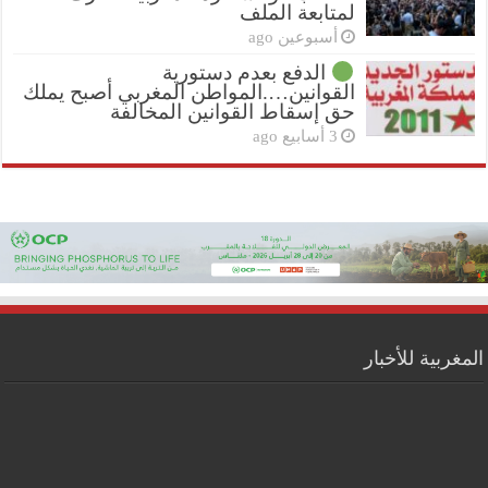
لمتابعة الملف
أسبوعين ago
الدفع بعدم دستورية
القوانين….المواطن المغربي أصبح يملك
حق إسقاط القوانين المخالفة
3 أسابيع ago
المغربية للأخبار