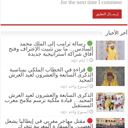
for the next time I comment.
أخر الأخبار
رسالة ترامب إلى الملك محمد
السادس… ما بين تثبيت الإعتراف وفتح
آفاق شراكة استراتيجية جديدة
5 أيام ago
قراءة في الخطاب الملكي بمناسبة
الذكرى السابعة والعشرون لعيد العرش
المجيد
أسبوع واحد ago
الذكرى السابعة والعشرون لعيد العرش
المجيد… قيادة ملكية ترسم ملامح مغرب
المستقبل
أسبوع واحد ago
مقتل مهاجر مغربي في إيطاليا يشعل
الغضب.. والسفارة المغربية تتحرك