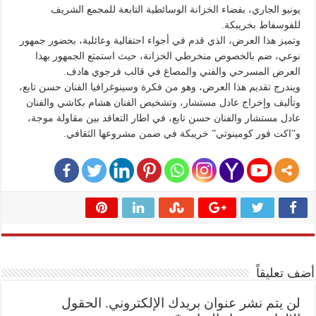
يونيو الجاري، بفضاء الخزانة الوسائطية التابعة للمجمع الشريف
للفوسفاط بخريبكة.
وتميز هذا العرض، الذي قدم في أجواء احتفالية وعائلية، بحضور جمهور
نوعي، ضم بالخصوص منخرطي الخزانة، حيث استمتع الجمهور بهذا
العرض المسرحي والفني والمصاغ في قالب فرجوي هادف.
ويندرج تقديم هذا العرض، وهو من فكرة وسينوغرافيا الفنان حسن تابع،
وتأليف وإخراج عادل مستشار، وتشخيص الفنان هشام بكاشي والفنان
عادل مستشار والفنان حسن تابع، في اطار التعاقد بين مقاولة موجة،
و”اكت فور كومينوتي” خريبكة في ضمن مشروعها الثقافي.
أضف تعليقاً
لن يتم نشر عنوان بريدك الإلكتروني.
الحقول