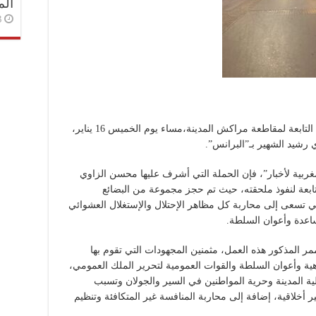
الم
3 أسا
شنّت السلطة المحلية بالملحقة الإدارية الباهية التابعة لمقاطعة مراكش المدينة،مساء يوم الخميس 16 يناير،
 رشيد الشهير بـ”البرانس”.
بية لأخبار”، فإن الحملة التي أشرف عليها محسن الزاوي
لتابعة لنفوذ ملحقته، حيث تم حجز مجموعة من البضائع
ي تسعى إلى محاربة كل مظاهر الإحتلال والإستغلال العشوائي
اعدة وأعوان السلطة.
ر المذكور هذه العمل، مثمنين المجهودات التي تقوم بها
ة وأعوان السلطة والقوات العمومية لتحرير الملك العمومي،
ة المدينة وحرية المواطنين في السير والجولان وتسبب
 أخلاقية، إضافة إلى محاربة المنافسة غير المتكافئة وتنظيم