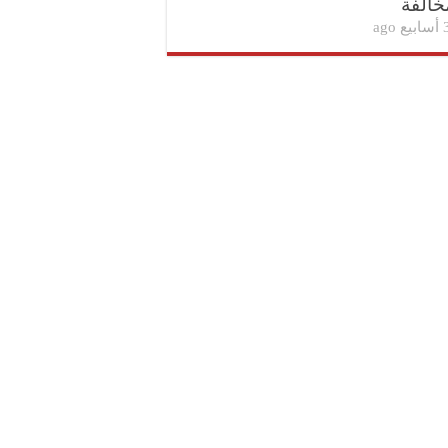
خالفة
بيع ago