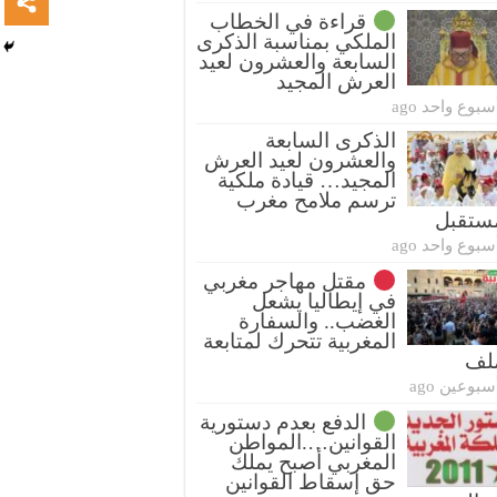
قراءة في الخطاب
الملكي بمناسبة الذكرى
السابعة والعشرون لعيد
العرش المجيد
سبوع واحد ago
الذكرى السابعة
والعشرون لعيد العرش
المجيد… قيادة ملكية
ترسم ملامح مغرب
ستقبل
سبوع واحد ago
مقتل مهاجر مغربي
في إيطاليا يشعل
الغضب.. والسفارة
المغربية تتحرك لمتابعة
ملف
سبوعين ago
الدفع بعدم دستورية
القوانين….المواطن
المغربي أصبح يملك
حق إسقاط القوانين