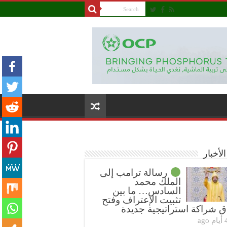
لأخبار
رسالة ترامب إلى
الملك محمد
السادس… ما بين
تثبيت الإعتراف وفتح
ق شراكة استراتيجية جديدة
ام ago