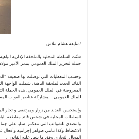
/متابعة هشام ملاس
حملة لتحرير الملك العمومي بممر الأمير مولاي
وحسب المعطيات التي توصلت بها صحيفة “المغر
القائد الجديد لملحقة الباهية، شملت الواجهة ا
المعروضة في الملك العمومي، هذه الحملة الت
للملك العمومي، بمشاركة عناصر القوات المس
وإستحسن العديد من زوار ومرتفقي و تجار المم
السلطات المحلية في شخص قائد مقاطعة الباهي
والتصدي للشوائب التي تنعكس سلبا على جمالي
الاكتظاظ وكذا تنامي ظواهر إجرامية وأفعال غير
المجال التجاري وفق ما ينص عليه القانون .