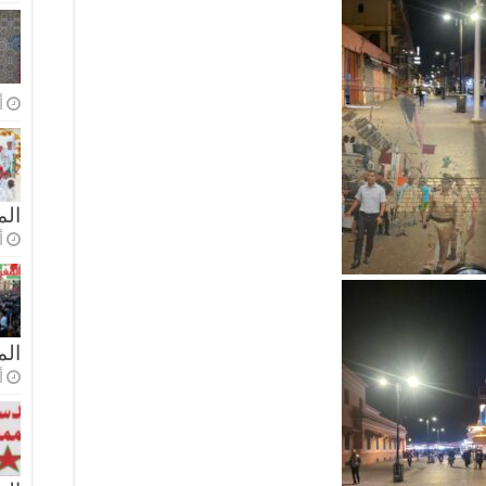
أ
الم
أ
ال
أ