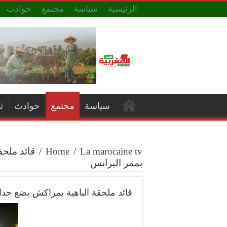
الرئيسية
سياسة
مجتمع
حوادث
سياسة
مجتمع
حوادث
ث
La marocaine tv
/
Home
/
قائد ملحق
بممر البرانس
قائد ملحقة الباهية بمراكش يضع حدا