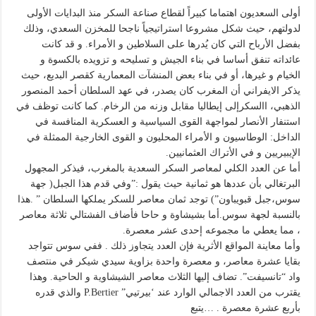
أولى السعديون اهتماما كبيراً لقطاع صناعة السكر منذ البدايات الأولى
لدولتهم، حيث شكل مشروعا استراتيجياً ناجحا للمخزن السعدي، وذلك
بفضل الأرباح التي كان يُدرها على السلاطين و الأمراء. و قد كانت
عائداته تنفق أساسا في بناء الجيش و تسليحه و تزويده بالكسوة و
الخيام و غيرها، أو في بناء بعض المنشآت المعمارية كقصر البديع، حيث
يذكر الايفراني أن المغرب كان يصدر، في عهد السلطان أحمد المنصور
الذهبي، االسكرإلى إيطاليا مقابل وزنه من الرخام. كما كانت توظف في
استنفار الأنصار لمواجهة القوى السياسية و العسكرية المنافسة في
الداخل: الوطاسيون و الأمراء المحليون و القوى الخارجية الممثلة في
الإيبيريين و في الأتراك العثمانيين.
أما عن العدد الكلي لمعاصر السكر السعدية بالمغرب، فيذكر المجهول
البرتغالي بأن عددها هو ثمانية حيث يقول :”وفي قدم هذا الجبل( جهة
سوس،جبل قبويباون”) توجد ثمان معاصر للسكر يملكها السلطان ” .هذا
بالنسبة لجهة سوس.أما بشيشاوة و حاحا فأضاف الفشتالي ثلاثة معاصر
، مما يعطي ما مجموعه إحدى عشر معصرة.
وأما معاينة المواقع الأثرية فإن العدد يتجاوز ذلك . ففي سوس تتواجد
بقايا عشرة معاصر، و معصرة واحدة بزاوية سيدي شيكر في منتصف
واد “تانسيفت”. تضاف إليها الثلاث معاصر الشيشاوية و الحاحية. وهذا
يقترب من العدد الاجمالي الوارد عند ‘بيرتيي” P.Bertier والذي قدره
بأربع عشرة معصرة . …يتبع