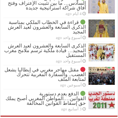
السادس… ما بين تثبيت الإعتراف وفتح
آفاق شراكة استراتيجية جديدة
4 أيام ago
قراءة في الخطاب الملكي بمناسبة
الذكرى السابعة والعشرون لعيد العرش
المجيد
أسبوع واحد ago
الذكرى السابعة والعشرون لعيد العرش
المجيد… قيادة ملكية ترسم ملامح مغرب
المستقبل
أسبوع واحد ago
مقتل مهاجر مغربي في إيطاليا يشعل
الغضب.. والسفارة المغربية تتحرك
لمتابعة الملف
أسبوعين ago
الدفع بعدم دستورية
القوانين….المواطن المغربي أصبح يملك
حق إسقاط القوانين المخالفة
3 أسابيع ago