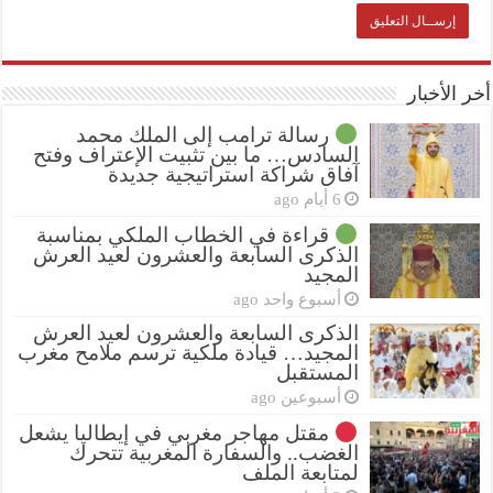
أخر الأخبار
رسالة ترامب إلى الملك محمد
السادس… ما بين تثبيت الإعتراف وفتح
آفاق شراكة استراتيجية جديدة
6 أيام ago
قراءة في الخطاب الملكي بمناسبة
الذكرى السابعة والعشرون لعيد العرش
المجيد
أسبوع واحد ago
الذكرى السابعة والعشرون لعيد العرش
المجيد… قيادة ملكية ترسم ملامح مغرب
المستقبل
أسبوعين ago
مقتل مهاجر مغربي في إيطاليا يشعل
الغضب.. والسفارة المغربية تتحرك
لمتابعة الملف