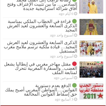
السادس… ما بين تثبيت الإعتراف وفتح
آفاق شراكة استراتيجية جديدة
6 أيام ago
قراءة في الخطاب الملكي بمناسبة
الذكرى السابعة والعشرون لعيد العرش
المجيد
أسبوع واحد ago
الذكرى السابعة والعشرون لعيد العرش
المجيد… قيادة ملكية ترسم ملامح مغرب
المستقبل
أسبوع واحد ago
مقتل مهاجر مغربي في إيطاليا يشعل
الغضب.. والسفارة المغربية تتحرك
لمتابعة الملف
أسبوعين ago
الدفع بعدم دستورية
القوانين….المواطن المغربي أصبح يملك
حق إسقاط القوانين المخالفة
3 أسابيع ago