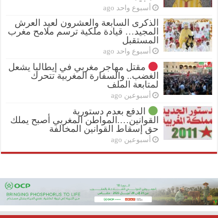
أسبوع واحد ago
الذكرى السابعة والعشرون لعيد العرش
المجيد… قيادة ملكية ترسم ملامح مغرب
المستقبل
أسبوع واحد ago
مقتل مهاجر مغربي في إيطاليا يشعل
الغضب.. والسفارة المغربية تتحرك
لمتابعة الملف
أسبوعين ago
الدفع بعدم دستورية
القوانين….المواطن المغربي أصبح يملك
حق إسقاط القوانين المخالفة
أسبوعين ago