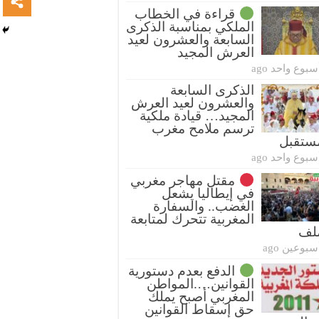
قراءة في الخطاب
الملكي بمناسبة الذكرى
السابعة والعشرون لعيد
العرش المجيد
سبوع واحد ago
الذكرى السابعة
والعشرون لعيد العرش
المجيد… قيادة ملكية
ترسم ملامح مغرب
ستقبل
سبوع واحد ago
مقتل مهاجر مغربي
في إيطاليا يشعل
الغضب.. والسفارة
المغربية تتحرك لمتابعة
ملف
سبوعين ago
الدفع بعدم دستورية
القوانين….المواطن
المغربي أصبح يملك
حق إسقاط القوانين