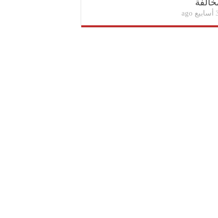
خالفة
بيع ago