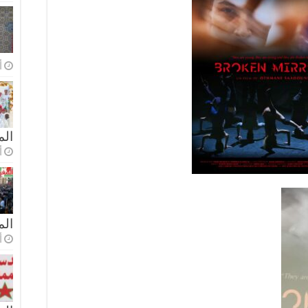
أ
الم
أ
ال
أ