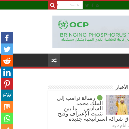
لأخبار
رسالة ترامب إلى
الملك محمد
السادس… ما بين
تثبيت الإعتراف وفتح
ق شراكة استراتيجية جديدة
ام ago