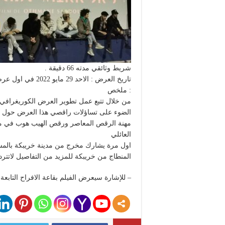
شريط وثائقي مدته 66 دقيقة .
تاريخ العرض : الاحد 29 مايو 2022 في اول عرض له وطنيا ودوليا
: ملخص
من خلال تتبع عمل تطوير العرض الكوريغرافي ا
الضوء على تساؤلات راقصي هذا العرض حول اله
مهنة الرقص المعاصر ورقص الهيب هوب في مجت
العائلي
اول مرة يشارك مخرج من مدينة خريبكة بالمسا
المنطاج من خريبكة للمزيد من التفاصيل لاتتردو
– للإشارة سيعرض الفيلم بقاعة الافراح التاب