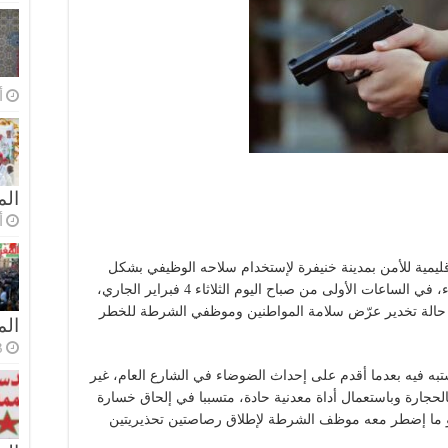
أ
الم
أ
يمية للأمن بمدينة خنيفرة لإستخدام سلاحه الوظيفي بشكل
إحترازي، مطلقا رصاصتين تحذيريتين في الهواء، في الساعات الأولى من صباح اليوم الثلاثاء 4 فبراير الجاري،
حالة تخدير عرّض سلامة المواطنين وموظفي الشرطة للخطر
ال
3 أسا
ه فيه بعدما أقدم على إحداث الضوضاء في الشارع العام، غير
حجارة وباستعمال أداة معدنية حادة، متسببا في إلحاق خسارة
هو ما إضطر معه موظف الشرطة لإطلاق رصاصتين تحذيريتين