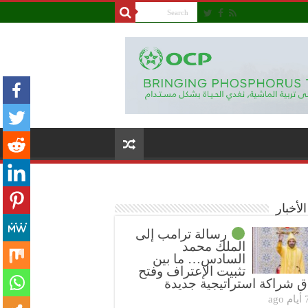
لأخبار
رسالة ترامب إلى
الملك محمد
السادس… ما بين
تثبيت الإعتراف وفتح
ق شراكة استراتيجية جديدة
ام ago