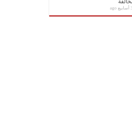
خالفة
بيع ago