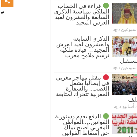
قراءة في الخطاب
الملكي بمناسبة الذكرى
السابعة والعشرون لعيد
العرش المجيد
سبوعين ago
الذكرى السابعة
والعشرون لعيد العرش
المجيد… قيادة ملكية
ترسم ملامح مغرب
ستقبل
سبوعين ago
مقتل مهاجر مغربي
في إيطاليا يشعل
الغضب.. والسفارة
المغربية تتحرك لمتابعة
ملف
بيع ago
الدفع بعدم دستورية
القوانين….المواطن
المغربي أصبح يملك
حق إسقاط القوانين