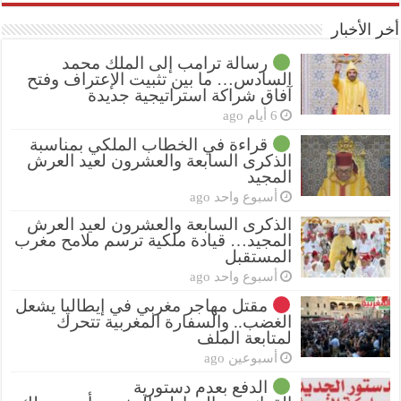
أخر الأخبار
رسالة ترامب إلى الملك محمد
السادس… ما بين تثبيت الإعتراف وفتح
آفاق شراكة استراتيجية جديدة
6 أيام ago
قراءة في الخطاب الملكي بمناسبة
الذكرى السابعة والعشرون لعيد العرش
المجيد
أسبوع واحد ago
الذكرى السابعة والعشرون لعيد العرش
المجيد… قيادة ملكية ترسم ملامح مغرب
المستقبل
أسبوع واحد ago
مقتل مهاجر مغربي في إيطاليا يشعل
الغضب.. والسفارة المغربية تتحرك
لمتابعة الملف
أسبوعين ago
الدفع بعدم دستورية