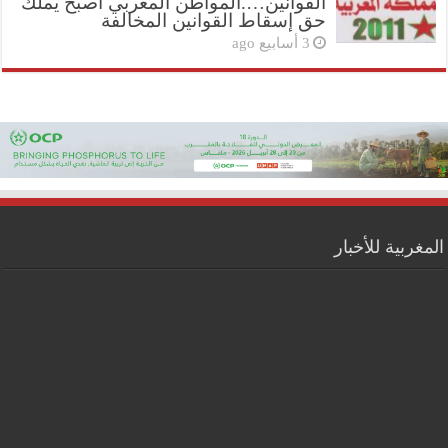
القوانين….المواطن المغربي أصبح يملك
حق إسقاط القوانين المخالفة
3 أسابيع ago
المغربية للأخبار