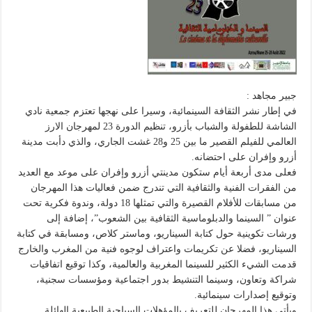
جبير مجاهد :
في إطار نشر الثقافة السينمائية، وسيرا على نهجها تعتزم جمعية نادي
الشاشة للطفولة والشباب بأزرو، تنظيم الدورة 23 لمهرجان الارز
العالمي للفيلم القصير ما بين 25 و28 غشت الجاري، والذي دأبت مدينة
أزرو وإفران على احتضانه.
فعلى مدى أربعة أيام ستكون مدينتي أزرو وإفران على موعد مع العديد
من الفقرات الفنية والثقافية التي تندرج ضمن فعاليات هذا المهرجان
من مسابقات للأفلام القصيرة والتي تمثلها 18 دولة، وندوة فكرية تحت
عنوان ” السينما والدبلوماسية الثقافية بين الشعوب”، إضافة إلى
ورشات تكوينية حول كتابة السيناريو، وماستر كلاص، ومسابقة في كتابة
السيناريو، فضلا عن تكريمات واعتراف لوجوه فنية من المغرب والخارج
قدمت الشيء الكثير للسينما المغربية والعالمية، وكذا توقيع اتفاقيات
شراكة وتعاون، وسينما التنشيط بدور اجتماعية ومؤسسات سجنية،
وتوقيع إصدارات سينمائية.
ويأتي هذا المهرجان للتعريف بالمؤهلات السياحية الطبيعية الهائلة