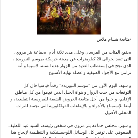
/متابعة هشام ملاس
يجتمع المئات من الفرسان وعلى مدى ثلاثة أيام بجماعة بئر مزوي،
التي تبعد بحوالي 20 كيلومترات عن مدينة خريبكة بموسم التبوريدة ،
الذي نجح في إستقطاب العديد من الزوار هذه السنة، لاسيما و أنه
تزامن مع الأجواء الصيفية و عطلة نهاية الأسبوع.
و شهد، اليوم الأول من “موسم التبوريدة” رقماً قياسيا فاق كل
التوقعات من حيث الزوار و هواة الخيل الذين قدِموا من كل مناطق
الإقليم، و حلوا من أجل متابعة العروض الشيقة للفروسية التقليدية، و
أيضا للإستمتاع بالأجواء و بالإيقاعات الفولكلورية التي تجسد للتراث
المحلي الأصيل.
و سهر، مجلس جماعة بئر مزوي في شخص رئيسه، السيد عبد اللطيف
الضعوفي على توفير كل الوسائل اللوجيستيكية و التنظيمية لإنجاح هذا