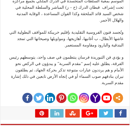
الموسم بمعية السلطات المتجسدة في الدرك الملكي بجميع مراكزه
تحت إشراف قبطان الدرك (ح – ز) المباشر والسلطة المحلية في
شخص السيد قائد الملحقة وكذا القوان المساعدة ، الوقاية المدنية
والهلال الأحمر.
وتُجسد فنون الفروسية التقليدية بإقليم خريبكة للمواقف البطولية التي
عاشها الأبطال، ب أغانيها، أهازيجها، ومواويلها وصيحاتها التي تمجد
البندقية والبارود ومقاومة المستعمر.
و يؤدي فن التبوريدة فرسان ينتظمون في صف واحد، يتوسطهم رئيس
الفرقة، يطلق عليه إسم “مقدم السربة” و يبدؤون في الركض نحو
الأمام و هم يرددون عبارات متنوعة تذكر بحركة الجهاد، ثم يطلقون
نيران بنادقهم صوب السماء أو في إتجاه الأرض تابعين في ذلك إشارة
مقدم السربة.