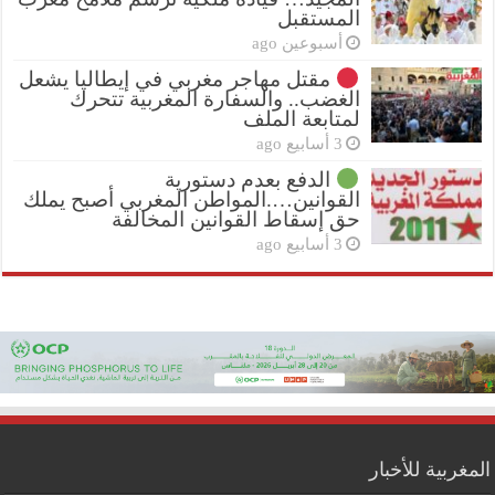
المستقبل
أسبوعين ago
مقتل مهاجر مغربي في إيطاليا يشعل
الغضب.. والسفارة المغربية تتحرك
لمتابعة الملف
3 أسابيع ago
الدفع بعدم دستورية
القوانين….المواطن المغربي أصبح يملك
حق إسقاط القوانين المخالفة
3 أسابيع ago
المغربية للأخبار