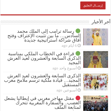
أخر الأخبار
رسالة ترامب إلى الملك محمد
السادس… ما بين تثبيت الإعتراف وفتح
آفاق شراكة استراتيجية جديدة
6 أيام ago
قراءة في الخطاب الملكي بمناسبة
الذكرى السابعة والعشرون لعيد العرش
المجيد
أسبوع واحد ago
الذكرى السابعة والعشرون لعيد العرش
المجيد… قيادة ملكية ترسم ملامح مغرب
المستقبل
أسبوعين ago
مقتل مهاجر مغربي في إيطاليا يشعل
الغضب.. والسفارة المغربية تتحرك
لمتابعة الملف