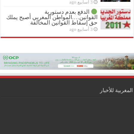
3 أسابيع ago
الدفع بعدم دستورية
القوانين….المواطن المغربي أصبح يملك
حق إسقاط القوانين المخالفة
3 أسابيع ago
المغربية للأخبار