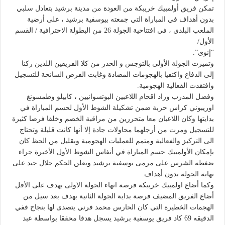
تمكن فريق أولمبيك خريبكة من العودة من مدينة برشيد بتعادل سلبي
بدون أهداف في المباراة التي جمعته بيوسفية برشيد ، على أرضية
الملعب البلدي ، في افتتاحية الجولة 26 من البطولة الاحترافية / القسم
الأول/
“إنوي”.
وتميزت الجولة الأولى بالتوجس و الحذر من كلا الفريقين اللذين ركنا
إلى الدفاع واكتفيا بالهجومات المضادة وغابت الفرص السانحة للتسجيل
وافتقدت الفعالية الهجومية.
وفضل المدرب وراد اقحام اللاعبين البوتسوانيين ، كابيلو وطمسونغ
اوريبوني كراس حربة ضمن تشكيلة الشوط الأول لحسم المباراة في
بدايتها وكان اللاعبان معا متحررين من مراقبة الخصم وخلقا فرصا كثيرة
للتسجيل ومرت من أرجلهما محاولات جادة إلا أنها كانت قليلة وتحتاج
الى التركيز والفعالية ومتمم للعمليات الهجومية وبقليل من الحظ كان
بإمكان الأولمبيك حسم المباراة في أنفاس الشوط الأول الأخيرة جراء
ضغطه الشرس على مرمى يوسفية برشيد ويعلن الحكم جلال جيد على
نهاية الجولة بدون أهداف.
وكما أضاع اولمبيك خريبكة فرصة انهاء الجولة الاولى بهدف على الأقل
أضاع الفريق المضيف فرصة بداية الجولة الثانية بهدف بعد سيل من
الهجمات الخطيرة التي كان الحارس محمد فرني يتصدى لها بنجاح ففي
الدقيقه 69 كاد فريق يوسفية برشيد يسجل هدفا محققا بواسطة عبد