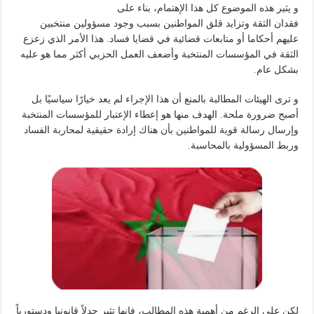
​و يثير هذه الموضوع كل هذا الإهتمام، بناء على
​فقدان الثقة وتزايد قلق المواطنين بسبب وجود مسؤولين منتخبين
عليهم أحكاما أو متابعات قضائية في قضايا فساد. هذا الأمر الذي زعزع
الثقة في المؤسسات المنتخبة وأضعف العمل الحزبي أكثر مما هو عليه
بشكل عام.
و ترى الهيئات المطالبة بالمنع أن هذا الإجراء لم يعد خيارًا سياسيًا بل
أصبح ضرورة ملحة. الهدف منها هو إعطاء الإعتبار للمؤسسات المنتخبة
وإرسال رسالة قوية للمواطنين بأن هناك إرادة حقيقية لمحاربة الفساد
وربط المسؤولية بالمحاسبة.
​لكن ​على الرغم من أهمية هذه المطالب، فإنها تثير جدلاً قانونيا ودستورياً