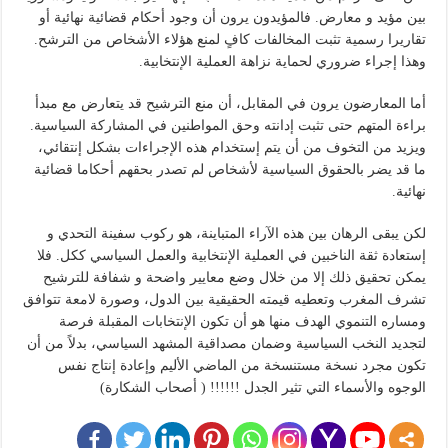
بين مؤيد و معارض. فالمؤيدون يرون أن وجود أحكام قضائية نهائية أو
تقاريرا رسمية تثبت المخالفات كافٍ لمنع هؤلاء الأشخاص من الترشح.
وهذا إجراء ضروري لحماية نزاهة العملية الإنتخابية.
أما ​المعارضون يرون في المقابل، أن منع الترشيح قد يتعارض مع مبدأ
براءة المتهم حتى تثبت إدانته وحق المواطنين في المشاركة السياسية.
ويزيد من التخوف من أن يتم إستخدام هذه الإجراءات بشكل إنتقائي،
ما قد يضر بالحقوق السياسية لأشخاص لم تصدر بحقهم أحكاما قضائية
نهائية.
لكن يبقى الرهان ​بين هذه الآراء المتباينة، هو ركوب سفينة التحدي و
إستعادة ثقة الناخبين في العملية الإنتخابية والعمل السياسي ككل. فلا
يمكن تحقيق ذلك إلا من خلال وضع معايير واضحة و شفافة للترشيح
تشرف المغرب وتعطيه قيمته الحقيقية بين الدول، وصورة لامعة تتوافق
ومساره التنموي الهدف منها هو أن تكون الإنتخابات المقبلة فرصة
لتجديد النخب السياسية وضمان مصداقية المشهد السياسي، بدلاً من أن
تكون مجرد نسخة مستنسخة من الماضي الأليم وإعادة إنتاج نفس
الوجوه والأسماء التي تثير الجدل !!!!!! ( أصحاب الشكارة)