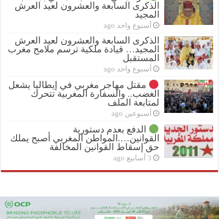
الذكرى السابعة والعشرون لعيد العرش
المجيد
أسبوع واحد ago
الذكرى السابعة والعشرون لعيد العرش
المجيد… قيادة ملكية ترسم ملامح مغرب
المستقبل
أسبوع واحد ago
مقتل مهاجر مغربي في إيطاليا يشعل
الغضب.. والسفارة المغربية تتحرك
لمتابعة الملف
أسبوعين ago
الدفع بعدم دستورية
القوانين….المواطن المغربي أصبح يملك
حق إسقاط القوانين المخالفة
3 أسابيع ago