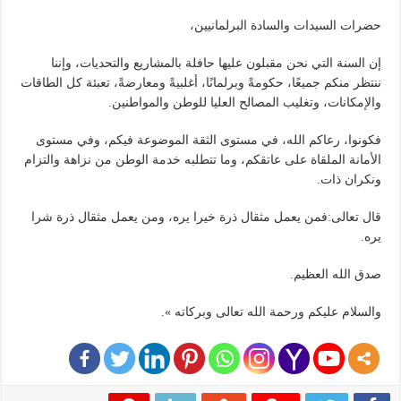
حضرات السيدات والسادة البرلمانيين،
إن السنة التي نحن مقبلون عليها حافلة بالمشاريع والتحديات، وإننا
ننتظر منكم جميعًا، حكومةً وبرلمانًا، أغلبيةً ومعارضةً، تعبئة كل الطاقات
والإمكانات، وتغليب المصالح العليا للوطن والمواطنين.
فكونوا، رعاكم الله، في مستوى الثقة الموضوعة فيكم، وفي مستوى
الأمانة الملقاة على عاتقكم، وما تتطلبه خدمة الوطن من نزاهة والتزام
ونكران ذات.
قال تعالى:فمن يعمل مثقال ذرة خيرا يره، ومن يعمل مثقال ذرة شرا
يره.
صدق الله العظيم.
والسلام عليكم ورحمة الله تعالى وبركاته ».