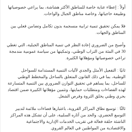
أولاً : إعطاء عناية خاصة للمناطق الأكثر هشاشة، بما يراعي خصوصياتها
وطبيعة حاجياتها، وخاصة مناطق الجبال والواحات.
فلا يمكن تحقيق تنمية ترابية منسجمة بدون تكامل وتضامن فعلي بين
المناطق والجهات.
وأصبح من الضروري إعادة النظر في تنمية المناطق الجبلية، التي تغطي
30 في المئة من التراب الوطني، وتمكينها من سياسة عمومية مندمجة
تراعي خصوصياتها ومؤهلاتها الكثيرة.
ثانيًا : التفعيل الأمثل والجدي لآليات التنمية المستدامة للسواحل
الوطنية، بما في ذلك القانون المتعلق بالساحل والمخطط الوطني
للساحل، بما يساهم في تحقيق التوازن الضروري بين التنمية المتسارعة
لهذه الفضاءات ومتطلبات حمايتها، وتثمين مؤهلاتها الكبيرة ضمن اقتصاد
بحري وطني يخلق الثروة وفرص الشغل.
ثالثًا : توسيع نطاق المراكز القروية، باعتبارها فضاءات ملائمة لتدبير
التوسع الحضري، والحد من آثاره السلبية، على أن تشكل هذه المراكز
الناشئة حلقة فعالة في تقريب الخدمات الإدارية والاجتماعية
والاقتصادية من المواطنين في العالم القروي.