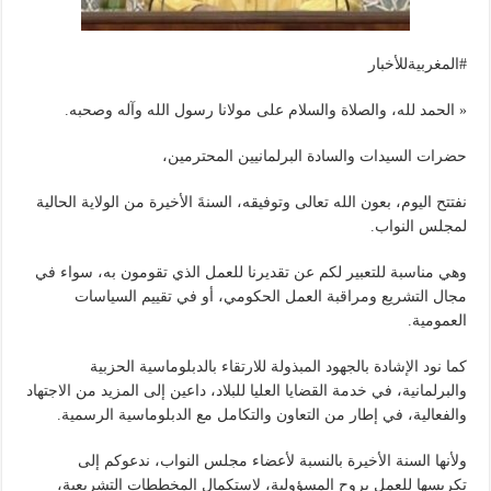
#المغربيةللأخبار
« الحمد لله، والصلاة والسلام على مولانا رسول الله وآله وصحبه.
حضرات السيدات والسادة البرلمانيين المحترمين،
نفتتح اليوم، بعون الله تعالى وتوفيقه، السنةَ الأخيرة من الولاية الحالية
لمجلس النواب.
وهي مناسبة للتعبير لكم عن تقديرنا للعمل الذي تقومون به، سواء في
مجال التشريع ومراقبة العمل الحكومي، أو في تقييم السياسات
العمومية.
كما نود الإشادة بالجهود المبذولة للارتقاء بالدبلوماسية الحزبية
والبرلمانية، في خدمة القضايا العليا للبلاد، داعين إلى المزيد من الاجتهاد
والفعالية، في إطار من التعاون والتكامل مع الدبلوماسية الرسمية.
ولأنها السنة الأخيرة بالنسبة لأعضاء مجلس النواب، ندعوكم إلى
تكريسها للعمل بروح المسؤولية، لاستكمال المخططات التشريعية،