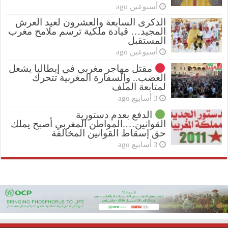
أسبوعين ago
الذكرى السابعة والعشرون لعيد العرش
المجيد… قيادة ملكية ترسم ملامح مغرب
المستقبل
أسبوعين ago
مقتل مهاجر مغربي في إيطاليا يشعل
الغضب.. والسفارة المغربية تتحرك
لمتابعة الملف
3 أسابيع ago
الدفع بعدم دستورية
القوانين….المواطن المغربي أصبح يملك
حق إسقاط القوانين المخالفة
3 أسابيع ago