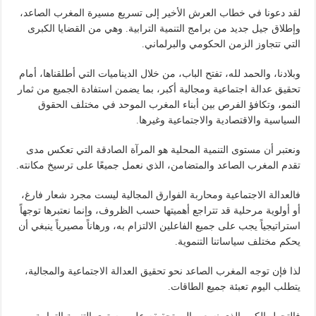
لقد دعونا في خطاب العرش الأخير إلى تسريع مسيرة المغرب الصاعد،
وإطلاق جيل جديد من برامج التنمية الترابية. وهي من القضايا الكبرى
التي تتجاوز الزمن الحكومي والبرلماني.
وبلادنا، والحمد لله، تفتح الباب، من خلال الديناميات التي أطلقناها، أمام
تحقيق عدالة اجتماعية ومجالية أكبر، بما يضمن استفادة الجميع من ثمار
النمو، وتكافؤ الفرص بين أبناء المغرب الموحد في مختلف الحقوق
السياسية والاقتصادية والاجتماعية وغيرها.
ونعتبر أن مستوى التنمية المحلية هو المرآة الصادقة التي تعكس مدى
تقدم المغرب الصاعد والمتضامن، الذي نعمل جميعًا على ترسيخ مكانته.
فالعدالة الاجتماعية ومحاربة الفوارق المجالية ليست مجرد شعار فارغ،
أو أولوية مرحلية قد تتراجع أهميتها حسب الظروف، وإنما نعتبرها توجهاً
استراتيجياً يجب على جميع الفاعلين الالتزام به، ورهاناً مصيرياً ينبغي أن
يحكم مختلف سياساتنا التنموية.
لذا فإن توجه المغرب الصاعد نحو تحقيق العدالة الاجتماعية والمجالية،
يتطلب اليوم تعبئة جميع الطاقات.