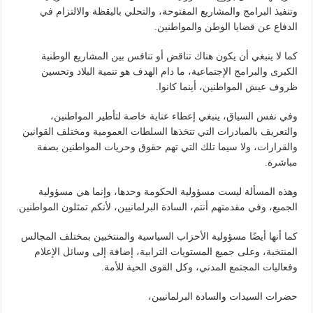
وتنفيذ البرامج والمشاريع المفتوحة، والتحلي باليقظة والالتزام في
الدفاع عن قضايا الوطن والمواطنين.
كما لا ينبغي أن يكون هناك تناقض أو تنافس بين المشاريع الوطنية
الكبرى والبرامج الإجتماعية، ما دام الهدف هو تنمية البلاد وتحسين
ظروف عيش المواطنين، أينما كانوا.
وفي نفس السياق، ينبغي إعطاء عناية خاصة لتأطير المواطنين،
والتعريف بالمبادرات التي تتخذها السلطات العمومية ومختلف القوانين
والقرارات، ولا سيما تلك التي تهم حقوق وحريات المواطنين بصفة
مباشرة.
وهذه المسألة ليست مسؤولية الحكومة وحدها، وإنما هي مسؤولية
الجميع، وفي مقدمتهم أنتم، السادة البرلمانيين، لأنكم تمثلون المواطنين.
كما أنها أيضًا مسؤولية الأحزاب السياسية والمنتخبين بمختلف المجالس
المنتخبة، وعلى جميع المستويات الترابية، إضافة إلى وسائل الإعلام
وفعاليات المجتمع المدني، وكل القوى الحية للأمة.
حضرات السيدات والسادة البرلمانيين،