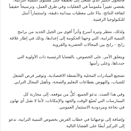
فالتحول الكبير الذي نسعى إلى تحقيقه على مستوى التنمية الترابية،
يقتضي تغييراً ملموساً في العقليات وفي طرق العمل، وترسيخاً حقيقياً
لثقافة النتائج، بناءً على معطيات ميدانية دقيقة، واستثماراً أمثل
للتكنولوجيا الرقمية.
ولذلك، ننتظر وتيرة أسرع وأثراً أقوى من الجيل الجديد من برامج
التنمية الترابية، التي وجهنا الحكومة إلى إعدادها، وذلك في إطار علاقة
رابح – رابح بين المجالات الحضرية والقروية.
ويتعلق الأمر، على الخصوص، بالقضايا الرئيسية ذات الأولوية التي
حددناها، وعلى رأسها:
تشجيع المبادرات المحلية والأنشطة الاقتصادية، وتوفير فرص الشغل
للشباب، والنهوض بقطاعات التعليم والصحة، وتأهيل المجال الترابي.
وفي هذا الصدد، ندعو الجميع، كلٌّ من موقعه، إلى محاربة كل
الممارسات التي تُضيّع الوقت والجهد والإمكانات، لأننا لا نقبل أي تهاون
في نجاعة ومردودية الاستثمار العمومي.
وإضافة إلى توجيهاتنا في خطاب العرش بخصوص التنمية الترابية، ندعو
إلى التركيز أيضًا على القضايا التالية: