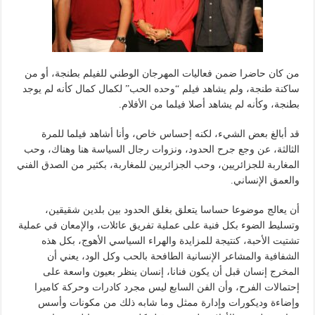
من كان حاضرا ضمن فعاليات المهرجان الوطني للفيلم بطنجة، أو من
ساكنة طنجة، ولم يشاهد فيلم “وحده الحب” لكمال كمال كأنه لم يوجد
بطنجة، وكأنه لم يشاهد أصلا فيلما من الأفلام.
قد أبالغ بعض الشيء، لكنه إحساس خاص، وأنا أشاهد فيلما للمرة
الثالثة، عن وجع جرح الحدود، ونزوات رجال السياسة هنا وهناك، وحب
المغاربة للجزائريين، وحب الجزائريين للمغاربة، بكثير من الصدق الفني
والعمق الإنساني.
أن يعالج موضوعا حساسا يتعلق بغلق الحدود بين بلدين شقيقين،
وتسليط الضوء بكل فنية على عملية تفريق عائلات، والإمعان في عملية
تشتيت الأحبة، كنتيجة للمزايدة والهراء السياسي الأهوج، بكل هذه
الشفافية والمشاعر الإنسانية الطافحة بالحب وكل الود، يعني أن
المخرج إنسان قبل أن يكون فنانا، إنسان ينظر بعيون واسعة على
إحتمالات الفرح، وأن الفن السابع ليس مجرد كادرات وحركة كاميرا
وإضاءة وديكورات وإدارة ممثل وما شابه ذلك من مكونات وأسس