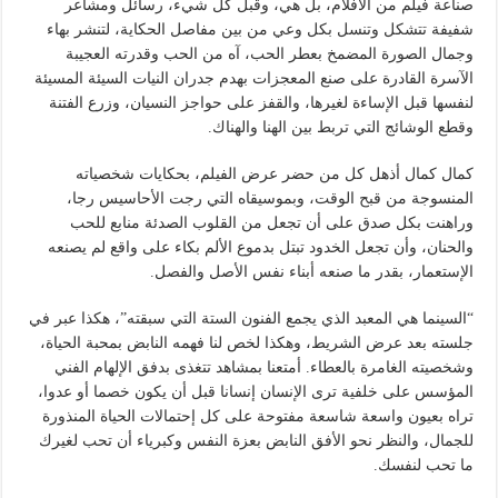
صناعة فيلم من الأفلام، بل هي، وقبل كل شيء، رسائل ومشاعر
شفيفة تتشكل وتنسل بكل وعي من بين مفاصل الحكاية، لتنشر بهاء
وجمال الصورة المضمخ بعطر الحب، آه من الحب وقدرته العجيبة
الآسرة القادرة على صنع المعجزات بهدم جدران النيات السيئة المسيئة
لنفسها قبل الإساءة لغيرها، والقفز على حواجز النسيان، وزرع الفتنة
وقطع الوشائج التي تربط بين الهنا والهناك.
كمال كمال أذهل كل من حضر عرض الفيلم، بحكايات شخصياته
المنسوجة من قبح الوقت، وبموسيقاه التي رجت الأحاسيس رجا،
وراهنت بكل صدق على أن تجعل من القلوب الصدئة منابع للحب
والحنان، وأن تجعل الخدود تبتل بدموع الألم بكاء على واقع لم يصنعه
الإستعمار، بقدر ما صنعه أبناء نفس الأصل والفصل.
“السينما هي المعبد الذي يجمع الفنون الستة التي سبقته”، هكذا عبر في
جلسته بعد عرض الشريط، وهكذا لخص لنا فهمه النابض بمحبة الحياة،
وشخصيته الغامرة بالعطاء. أمتعنا بمشاهد تتغذى بدفق الإلهام الفني
المؤسس على خلفية ترى الإنسان إنسانا قبل أن يكون خصما أو عدوا،
تراه بعيون واسعة شاسعة مفتوحة على كل إحتمالات الحياة المنذورة
للجمال، والنظر نحو الأفق النابض بعزة النفس وكبرياء أن تحب لغيرك
ما تحب لنفسك.