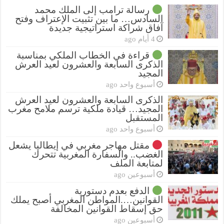
رسالة ترامب إلى الملك محمد
السادس… ما بين تثبيت الإعتراف وفتح
آفاق شراكة استراتيجية جديدة
4 أيام ago
قراءة في الخطاب الملكي بمناسبة
الذكرى السابعة والعشرون لعيد العرش
المجيد
أسبوع واحد ago
الذكرى السابعة والعشرون لعيد العرش
المجيد… قيادة ملكية ترسم ملامح مغرب
المستقبل
أسبوع واحد ago
مقتل مهاجر مغربي في إيطاليا يشعل
الغضب.. والسفارة المغربية تتحرك
لمتابعة الملف
أسبوعين ago
الدفع بعدم دستورية
القوانين….المواطن المغربي أصبح يملك
حق إسقاط القوانين المخالفة
أسبوعين ago