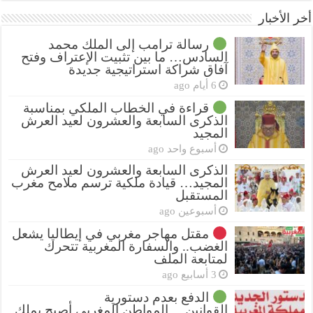
أخر الأخبار
رسالة ترامب إلى الملك محمد
السادس… ما بين تثبيت الإعتراف وفتح
آفاق شراكة استراتيجية جديدة
6 أيام ago
قراءة في الخطاب الملكي بمناسبة
الذكرى السابعة والعشرون لعيد العرش
المجيد
أسبوع واحد ago
الذكرى السابعة والعشرون لعيد العرش
المجيد… قيادة ملكية ترسم ملامح مغرب
المستقبل
أسبوعين ago
مقتل مهاجر مغربي في إيطاليا يشعل
الغضب.. والسفارة المغربية تتحرك
لمتابعة الملف
3 أسابيع ago
الدفع بعدم دستورية
القوانين….المواطن المغربي أصبح يملك