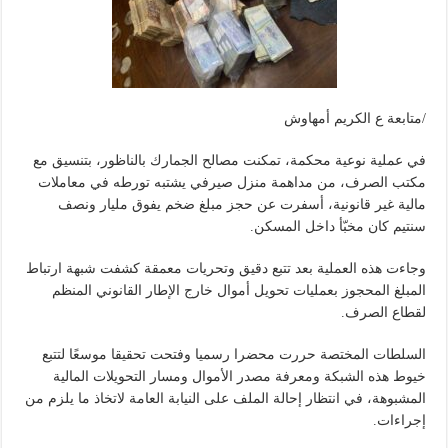
/متابعة ع الكريم أمهاوش
في عملية نوعية محكمة، تمكنت مصالح الجمارك بالناظور، بتنسيق مع
مكتب الصرف، من مداهمة منزل صيرفي يشتبه تورطه في معاملات
مالية غير قانونية، أسفرت عن حجز مبلغ ضخم يفوق مليار ونصف
سنتيم كان مخبّأ داخل المسكن.
وجاءت هذه العملية بعد تتبع دقيق وتحريات معمقة كشفت شبهة ارتباط
المبلغ المحجوز بعمليات تحويل أموال خارج الإطار القانوني المنظم
لقطاع الصرف.
السلطات المختصة حررت محضرا رسميا وفتحت تحقيقا موسعًا لتتبع
خيوط هذه الشبكة ومعرفة مصدر الأموال ومسار التحويلات المالية
المشبوهة، في انتظار إحالة الملف على النيابة العامة لاتخاذ ما يلزم من
إجراءات.