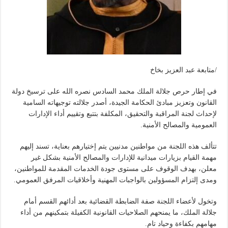
/متابعة عبد العزيز بخاخ
في إطار حرص جلالة الملك محمد السادس نصره الله على ترسيخ دولة
القانون وتعزيز مبادئ الحكامة الجيدة، أصدر جلالته توجيهاته السامية
لإحداث لجنة المراقبة والتحقيق، المكلفة بتتبع وتقييم أداء الإدارات
العمومية والمصالح الأمنية.
تتألف هذه اللجنة من مواطنين مدنيين يتم إختيارهم بعناية، تسند إليهم
مهمة القيام بزيارات ميدانية للإدارات والمصالح الأمنية بشكل غير
معلن، بهدف الوقوف على مستوى جودة الخدمات المقدمة للمواطنين،
ومدى إلتزام المسؤولين بالواجبات المهنية وأخلاقيات المرفق العمومي.
وتخول لأعضاء اللجنة صفة الضابطة القضائية بعد أدائهم القسم أمام
جلالة الملك، ما يمنحهم الصلاحيات القانونية الكفيلة بتمكينهم من أداء
مهامهم بكفاءة وحياد تام.