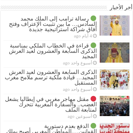
أخر الأخبار
رسالة ترامب إلى الملك محمد
السادس… ما بين تثبيت الإعتراف وفتح
آفاق شراكة استراتيجية جديدة
4 أيام ago
قراءة في الخطاب الملكي بمناسبة
الذكرى السابعة والعشرون لعيد العرش
المجيد
أسبوع واحد ago
الذكرى السابعة والعشرون لعيد العرش
المجيد… قيادة ملكية ترسم ملامح مغرب
المستقبل
أسبوع واحد ago
مقتل مهاجر مغربي في إيطاليا يشعل
الغضب.. والسفارة المغربية تتحرك
لمتابعة الملف
أسبوعين ago
الدفع بعدم دستورية
القوانين….المواطن المغربي أصبح يملك