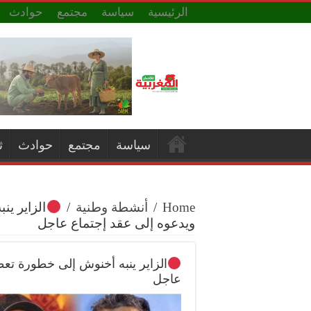
الرئيسية
سياسة
مجتمع
حوادث
سياسة
مجتمع
حوادث
ث
Home
/
أنشطة وطنية
/
الزاير ي
ويدعوه إلى عقد إجتماع عاجل
الزاير ينبه أخنوش إلى خطورة تعط
عاجل