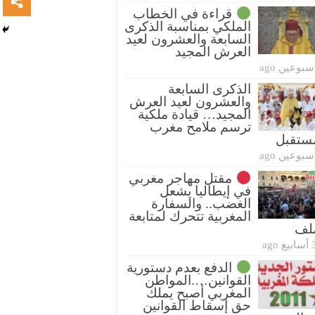
قراءة في الخطاب
الملكي بمناسبة الذكرى
السابعة والعشرون لعيد
العرش المجيد
سبوعين ago
الذكرى السابعة
والعشرون لعيد العرش
المجيد… قيادة ملكية
ترسم ملامح مغرب
ستقبل
سبوعين ago
مقتل مهاجر مغربي
في إيطاليا يشعل
الغضب.. والسفارة
المغربية تتحرك لمتابعة
ملف
بيع ago
الدفع بعدم دستورية
القوانين….المواطن
المغربي أصبح يملك
حق إسقاط القوانين