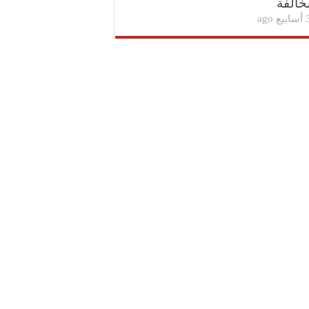
خالفة
بيع ago