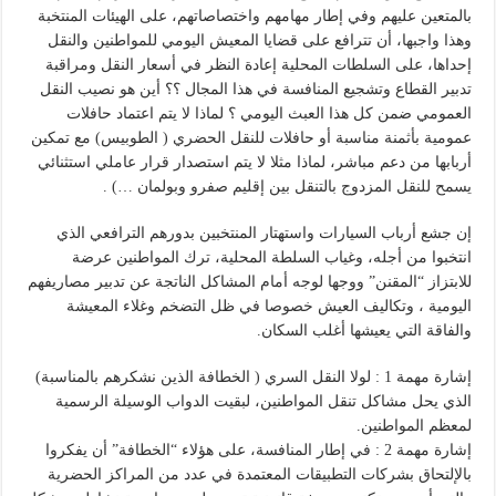
بالمتعين عليهم وفي إطار مهامهم واختصاصاتهم، على الهيئات المنتخبة
وهذا واجبها، أن تترافع على قضايا المعيش اليومي للمواطنين والنقل
إحداها، على السلطات المحلية إعادة النظر في أسعار النقل ومراقبة
تدبير القطاع وتشجيع المنافسة في هذا المجال ؟؟ أين هو نصيب النقل
العمومي ضمن كل هذا العبث اليومي ؟ لماذا لا يتم اعتماد حافلات
عمومية بأثمنة مناسبة أو حافلات للنقل الحضري ( الطوبيس) مع تمكين
أربابها من دعم مباشر، لماذا مثلا لا يتم استصدار قرار عاملي استثنائي
يسمح للنقل المزدوج بالتنقل بين إقليم صفرو وبولمان …) .
إن جشع أرباب السيارات واستهتار المنتخبين بدورهم الترافعي الذي
انتخبوا من أجله، وغياب السلطة المحلية، ترك المواطنين عرضة
للابتزاز “المقنن” ووجها لوجه أمام المشاكل الناتجة عن تدبير مصاريفهم
اليومية ، وتكاليف العيش خصوصا في ظل التضخم وغلاء المعيشة
والفاقة التي يعيشها أغلب السكان.
إشارة مهمة 1 : لولا النقل السري ( الخطافة الذين نشكرهم بالمناسبة)
الذي يحل مشاكل تنقل المواطنين، لبقيت الدواب الوسيلة الرسمية
لمعظم المواطنين.
إشارة مهمة 2 : في إطار المنافسة، على هؤلاء “الخطافة” أن يفكروا
بالإلتحاق بشركات التطبيقات المعتمدة في عدد من المراكز الحضرية