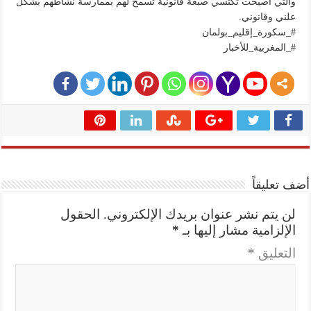
والتي أصبحت تكتسي صبغة قانونية تسمح لهم بممارسة نشاطهم بشكل
علني وقانوني.
#_سكورة_إقليم_بولمان
#_المغربية_للأخبار
أضف تعليقاً
لن يتم نشر عنوان بريدك الإلكتروني.
الحقول
الإلزامية مشار إليها بـ
*
التعليق
*