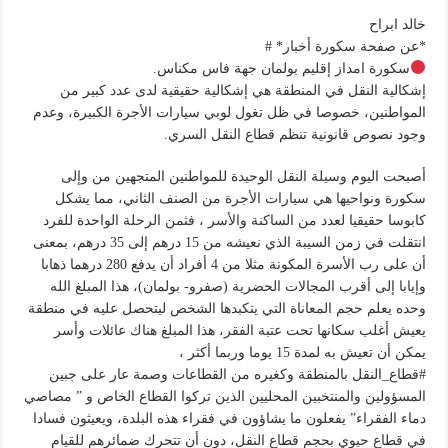
خالد ابراح
*عن صفحة سكورة أخبار* #
سكورة امداز إقليم بولمان جهة فاس مكناس.
إشكالية النقل في المنطقة هي إشكالية حقيقية لدى عدد كبير من
المواطنين، خصوصا في ظل تغول لوبي سيارات الأجرة الكبيرة، وعدم
وجود نصوص قانونية تنظم قطاع النقل السري.
أصبحت اليوم وسيلة النقل الوحيدة للمواطنين المتجهين من وإلى
سكورة ونواحيها هي سيارات الأجرة من الصنف الثاني، مما يشكل
كابوسا حقيقيا لعدد من الساكنة والأسر ، فثمن الرحلة الواحدة للفرد
انتقلت في زمن السيبة الذي نعيشه من 15 درهم إلى 35 درهم، بمعنى
أن على رب الأسرة المكونة مثلا من 4 أفراد أن يدفع 280 درهما ذهابا
وإيابا إلى أقرب المجالات الحضرية (صفرو- بولمان)، هذا المبلغ الله
وحده يعلم حجم المعاناة التي يتكبدها الشخص ليتحصل عليه في منطقة
يعيش أغلب سكانها تحت عتبة الفقر، هذا المبلغ هناك عائلات وأسر
يمكن أن تعيش به لمدة 15 يوما وربما أكثر ،
#قطاع_النقل بالمنطقة وكغيره من القطاعات وصمة عار على جبين
المسؤولين والمنتخبين المحليين الذين تركوا القطاع الخاص و ” مصاصي
دماء الفقراء” يفعلون ما يشاؤون في فقراء هذه البلدة، ويعيثون فسادا
في قطاع حيوي بحجم قطاع النقل، دون أن تتحرك ضمائرهم للقيام