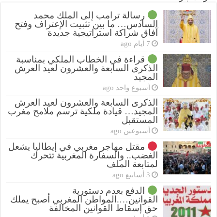
رسالة ترامب إلى الملك محمد
السادس… ما بين تثبيت الإعتراف وفتح
آفاق شراكة استراتيجية جديدة
7 أيام ago
قراءة في الخطاب الملكي بمناسبة
الذكرى السابعة والعشرون لعيد العرش
المجيد
أسبوع واحد ago
الذكرى السابعة والعشرون لعيد العرش
المجيد… قيادة ملكية ترسم ملامح مغرب
المستقبل
أسبوعين ago
مقتل مهاجر مغربي في إيطاليا يشعل
الغضب.. والسفارة المغربية تتحرك
لمتابعة الملف
3 أسابيع ago
الدفع بعدم دستورية
القوانين….المواطن المغربي أصبح يملك
حق إسقاط القوانين المخالفة