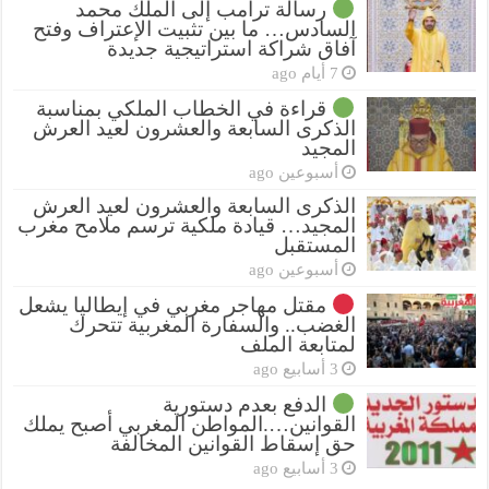
رسالة ترامب إلى الملك محمد
السادس… ما بين تثبيت الإعتراف وفتح
آفاق شراكة استراتيجية جديدة
7 أيام ago
قراءة في الخطاب الملكي بمناسبة
الذكرى السابعة والعشرون لعيد العرش
المجيد
أسبوعين ago
الذكرى السابعة والعشرون لعيد العرش
المجيد… قيادة ملكية ترسم ملامح مغرب
المستقبل
أسبوعين ago
مقتل مهاجر مغربي في إيطاليا يشعل
الغضب.. والسفارة المغربية تتحرك
لمتابعة الملف
3 أسابيع ago
الدفع بعدم دستورية
القوانين….المواطن المغربي أصبح يملك
حق إسقاط القوانين المخالفة
3 أسابيع ago