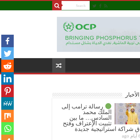
لأخبار
رسالة ترامب إلى
الملك محمد
السادس… ما بين
تثبيت الإعتراف وفتح
ق شراكة استراتيجية جديدة
ام ago