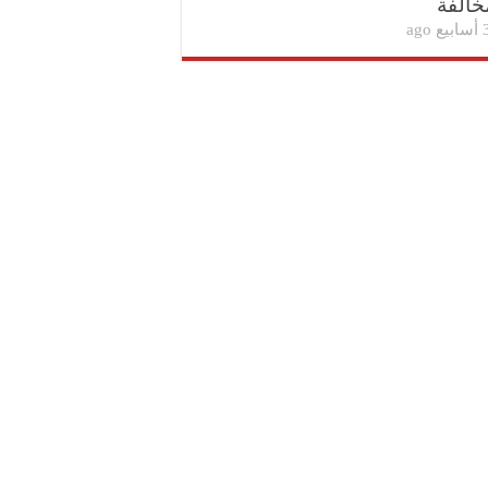
خالفة
بيع ago