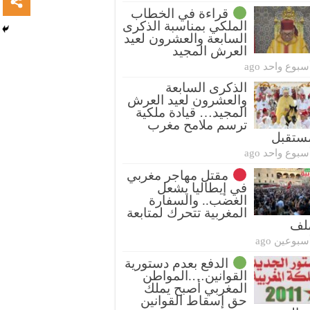
قراءة في الخطاب
الملكي بمناسبة الذكرى
السابعة والعشرون لعيد
العرش المجيد
سبوع واحد ago
الذكرى السابعة
والعشرون لعيد العرش
المجيد… قيادة ملكية
ترسم ملامح مغرب
ستقبل
سبوع واحد ago
مقتل مهاجر مغربي
في إيطاليا يشعل
الغضب.. والسفارة
المغربية تتحرك لمتابعة
ملف
سبوعين ago
الدفع بعدم دستورية
القوانين….المواطن
المغربي أصبح يملك
حق إسقاط القوانين