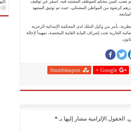
الم
 تم نصب كمين محكم للموظف المشتبه فيه، أسفر عن توقيف
3 أسا
موظف في حالة تلبس أثناء تلقيه مبلغ 3000 درهم كرشوة من المواطن المشتكي، حيث تم توثيق المشهد
متابعة.
نظرية، بأمر من وكيل الملك لدى المحكمة الإبتدائية الزجرية
ائية الجارية تحت إشراف النيابة العامة المختصة، تمهيداً لإحالة
انون.
Stumbleupon
Google +
.
الحقول الإلزامية مشار إليها بـ
*