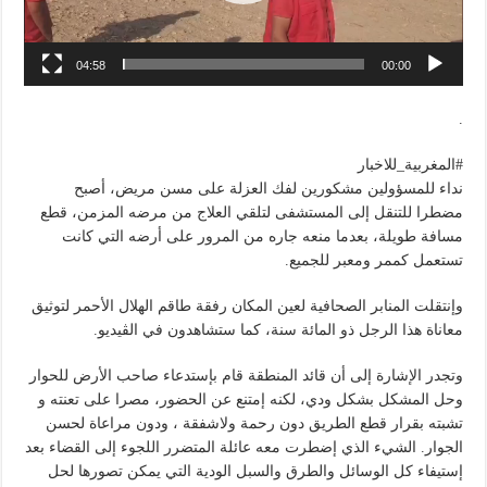
04:58
00:00
.
#المغربية_للاخبار
نداء للمسؤولين مشكورين لفك العزلة على مسن مريض، أصبح
مضطرا للتنقل إلى المستشفى لتلقي العلاج من مرضه المزمن، قطع
مسافة طويلة، بعدما منعه جاره من المرور على أرضه التي كانت
تستعمل كممر ومعبر للجميع.
وإنتقلت المنابر الصحافية لعين المكان رفقة طاقم الهلال الأحمر لتوثيق
معاناة هذا الرجل ذو المائة سنة، كما ستشاهدون في الڤيديو.
وتجدر الإشارة إلى أن قائد المنطقة قام بإستدعاء صاحب الأرض للحوار
وحل المشكل بشكل ودي، لكنه إمتنع عن الحضور، مصرا على تعنته و
تشبته بقرار قطع الطريق دون رحمة ولاشفقة ، ودون مراعاة لحسن
الجوار. الشيء الذي إضطرت معه عائلة المتضرر اللجوء إلى القضاء بعد
إستيفاء كل الوسائل والطرق والسبل الودية التي يمكن تصورها لحل