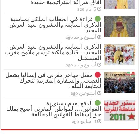
آفاق شراكة استراتيجية جديدة
5 أيام ago
قراءة في الخطاب الملكي بمناسبة
الذكرى السابعة والعشرون لعيد العرش
المجيد
أسبوع واحد ago
الذكرى السابعة والعشرون لعيد العرش
المجيد… قيادة ملكية ترسم ملامح مغرب
المستقبل
أسبوع واحد ago
مقتل مهاجر مغربي في إيطاليا يشعل
الغضب.. والسفارة المغربية تتحرك
لمتابعة الملف
أسبوعين ago
الدفع بعدم دستورية
القوانين….المواطن المغربي أصبح يملك
حق إسقاط القوانين المخالفة
3 أسابيع ago