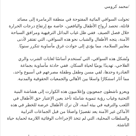
/محمد كرومي
تحولت السواقي المائية المفتوحة في منطقة الزمامرة إلى مصائد
قاتلة، تحصد أرواح الأطفال واليافعين، خاصة مع إرتفاع درجات الحرارة
خلال فصل الصيف. ففي ظل غياب البدائل الترفيهية ومرافق السباحة
الآمنة، يتجه الأطفال والشباب نحو هذه السواقي، التي تفتقر لأدنى
معايير السلامة، مما يؤدي إلى حوادث غرق مأساوية تتكرر سنويًا.
وتُشكل هذه السواقي، التي تُستخدم أساسًا لغايات الشرب والري
الفلاحي، تهديدًا يوميًا لحياة السكان. ففي حادثة مأساوية بجماعة
الغنادرة وحدها، لقي مسن وطفل وطفلة مصرعهم في أسبوع واحد،
مما أثار استنكارًا واسعًا بين الأهالي والجمعيات الحقوقية والمدنية.
ويعزو ناشطون جمعويون وإعلاميون هذه الكوارث إلى هشاشة البنية
التحتية وغياب رؤية تنموية شاملة تأخذ بعين الإعتبار حق الأطفال في
اللعب والترفيه في بيئة آمنة، لأن ترك الأطفال عرضة للخطر في هذه
الأماكن غير الآمنة يعد تقصيرًا واضحًا من قبل الجماعات الترابية
والسلطات المحلية، التي لم تتخذ الإجراءات الوقائية اللازمة لحماية حياة
الناشئة.