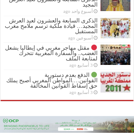
المجيد
أسبوع واحد ago
الذكرى السابعة والعشرون لعيد العرش
المجيد… قيادة ملكية ترسم ملامح مغرب
المستقبل
أسبوعين ago
مقتل مهاجر مغربي في إيطاليا يشعل
الغضب.. والسفارة المغربية تتحرك
لمتابعة الملف
3 أسابيع ago
الدفع بعدم دستورية
القوانين….المواطن المغربي أصبح يملك
حق إسقاط القوانين المخالفة
3 أسابيع ago