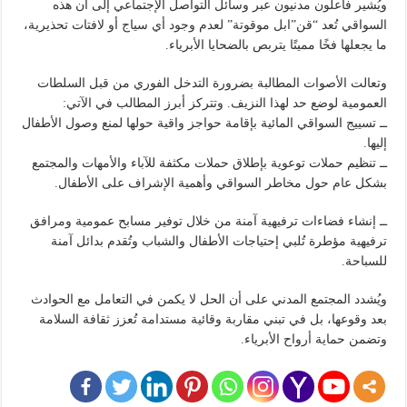
ويُشير فاعلون مدنيون عبر وسائل التواصل الإجتماعي إلى أن هذه
السواقي تُعد “قن”ابل موقوتة” لعدم وجود أي سياج أو لافتات تحذيرية،
ما يجعلها فخًا مميتًا يتربص بالضحايا الأبرياء.
وتعالت الأصوات المطالبة بضرورة التدخل الفوري من قبل السلطات
العمومية لوضع حد لهذا النزيف. وتتركز أبرز المطالب في الآتي:
ــ تسييج السواقي المائية بإقامة حواجز واقية حولها لمنع وصول الأطفال
إليها.
ــ تنظيم حملات توعوية بإطلاق حملات مكثفة للآباء والأمهات والمجتمع
بشكل عام حول مخاطر السواقي وأهمية الإشراف على الأطفال.
ــ إنشاء فضاءات ترفيهية آمنة من خلال توفير مسابح عمومية ومرافق
ترفيهية مؤطرة تُلبي إحتياجات الأطفال والشباب وتُقدم بدائل آمنة
للسباحة.
ويُشدد المجتمع المدني على أن الحل لا يكمن في التعامل مع الحوادث
بعد وقوعها، بل في تبني مقاربة وقائية مستدامة تُعزز ثقافة السلامة
وتضمن حماية أرواح الأبرياء.