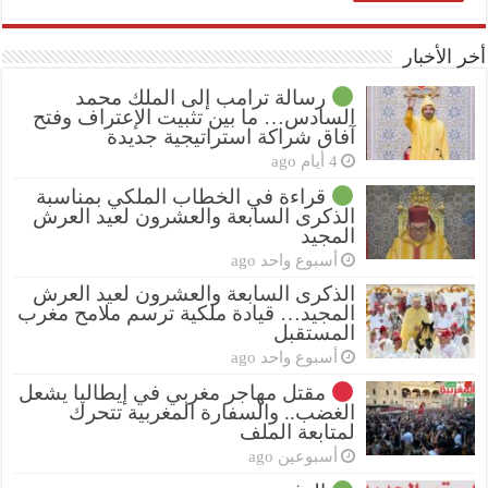
أخر الأخبار
رسالة ترامب إلى الملك محمد
السادس… ما بين تثبيت الإعتراف وفتح
آفاق شراكة استراتيجية جديدة
4 أيام ago
قراءة في الخطاب الملكي بمناسبة
الذكرى السابعة والعشرون لعيد العرش
المجيد
أسبوع واحد ago
الذكرى السابعة والعشرون لعيد العرش
المجيد… قيادة ملكية ترسم ملامح مغرب
المستقبل
أسبوع واحد ago
مقتل مهاجر مغربي في إيطاليا يشعل
الغضب.. والسفارة المغربية تتحرك
لمتابعة الملف
أسبوعين ago