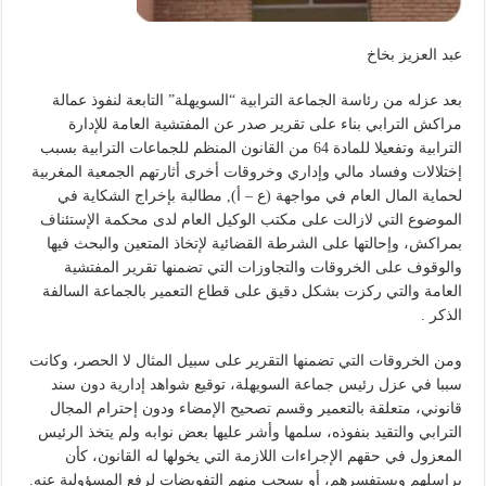
عبد العزيز بخاخ
بعد عزله من رئاسة الجماعة الترابية “السويهلة” التابعة لنفوذ عمالة
مراكش الترابي بناء على تقرير صدر عن المفتشية العامة للإدارة
الترابية وتفعيلا للمادة 64 من القانون المنظم للجماعات الترابية بسبب
إختلالات وفساد مالي وإداري وخروقات أخرى أثارتهم الجمعية المغربية
لحماية المال العام في مواجهة (ع – أ), مطالبة بإخراج الشكاية في
الموضوع التي لازالت على مكتب الوكيل العام لدى محكمة الإستئناف
بمراكش، وإحالتها على الشرطة القضائية لإتخاذ المتعين والبحث فيها
والوقوف على الخروقات والتجاوزات التي تضمنها تقرير المفتشية
العامة والتي ركزت بشكل دقيق على قطاع التعمير بالجماعة السالفة
الذكر .
ومن الخروقات التي تضمنها التقرير على سبيل المثال لا الحصر، وكانت
سببا في عزل رئيس جماعة السويهلة، توقيع شواهد إدارية دون سند
قانوني، متعلقة بالتعمير وقسم تصحيح الإمضاء ودون إحترام المجال
الترابي والتقيد بنفوذه، سلمها وأشر عليها بعض نوابه ولم يتخذ الرئيس
المعزول في حقهم الإجراءات اللازمة التي يخولها له القانون، كأن
يراسلهم ويستفسرهم، أو يسحب منهم التفويضات لرفع المسؤولية عنه.