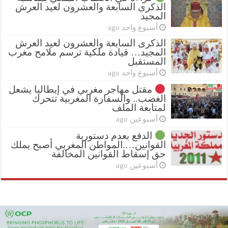
الذكرى السابعة والعشرون لعيد العرش
المجيد
أسبوع واحد ago
الذكرى السابعة والعشرون لعيد العرش
المجيد… قيادة ملكية ترسم ملامح مغرب
المستقبل
أسبوع واحد ago
مقتل مهاجر مغربي في إيطاليا يشعل
الغضب.. والسفارة المغربية تتحرك
لمتابعة الملف
أسبوعين ago
الدفع بعدم دستورية
القوانين….المواطن المغربي أصبح يملك
حق إسقاط القوانين المخالفة
أسبوعين ago