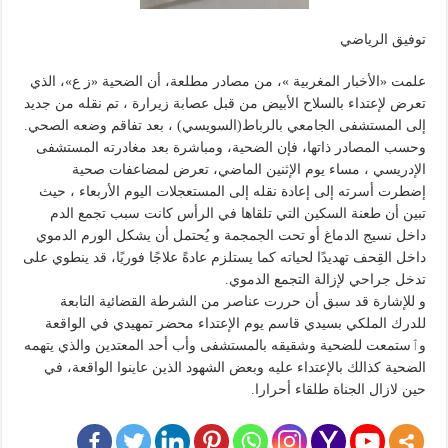
توفيق الرياضي
علمت «الأخبار المغربية »، من مصادر مطلعة، أن الضحية «ز ع»، الذي
تعرض لإعتداء بالسلاح الأبيض من قبل عصابة زيرارة ، تم نقله من جديد
إلى المستشفى الجامعي بالرباط(السويسي) ، بعد تفاقم وضعه الصحي.
وحسب المصادر ذاتها، فإن الضحية، ومباشرة بعد مغادرته المستشفى
الإدريسي ، مساء يوم الإثنين الماضي، تعرض لمضاعفات صحية
إضطرت أسرته إلى إعادة نقله إلى المستعجلات اليوم الأربعاء ، حيث
تبين أن طعنة السكين التي تلقاها في الرأس كانت سبب تجمع الدم
داخل نسيج الدماغ أو تحت الجمجمة و يُحتمل أن يشكل الورم الدموي
داخل القِحف تهديدًا لحياته كما يستلزم عادةً علاجًا فوريًا، قد ينطوي على
تدخل جراحي لإزالة التجمع الدموي.
و للإشارة قد سبق أن حررت عناصر من الشرطة القضائية التابعة
للدرك الملكي بسيدي قاسم يوم الإعتداء محضر تمهيدي في الواقعة
وٱستمعت للضحية وشقيقه بالمستشفى وأب أحد المعتدين والذي يتهمه
الضحية كذالك بالإعتداء عليه وبعض الشهود الذين عاينوا الواقعة، في
حين لازال الجناة طلقاء أحرارا.