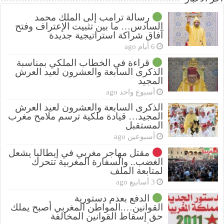
رسالة ترامب إلى الملك محمد
السادس… ما بين تثبيت الإعتراف وفتح
آفاق شراكة استراتيجية جديدة
6 أيام ago
قراءة في الخطاب الملكي بمناسبة
الذكرى السابعة والعشرون لعيد العرش
المجيد
أسبوع واحد ago
الذكرى السابعة والعشرون لعيد العرش
المجيد… قيادة ملكية ترسم ملامح مغرب
المستقبل
أسبوعين ago
مقتل مهاجر مغربي في إيطاليا يشعل
الغضب.. والسفارة المغربية تتحرك
لمتابعة الملف
3 أسابيع ago
الدفع بعدم دستورية
القوانين….المواطن المغربي أصبح يملك
حق إسقاط القوانين المخالفة