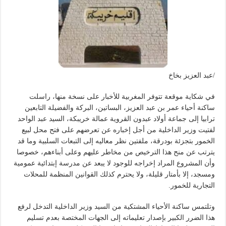
/عبد العزيز بخاخ
في شكاية موقعة تتوفر المغربية للأخبار على نسخة منها، راسلت
ساكنة أحياء عمر بن عبد العزيز، البساتين، البركة والفضيلة التابعين
ترابيا إلى جماعة أولاد عبدون القروية عمالة خريبكة، السيد عبد الواحد
لفتيت وزير الداخلية من أجل إخباره عن تعرضهم على فتح محل لبيع
الخمور بتجزئة بودرقة، ملفتين نظر معاليه إلى التبعات السلبية وما قد
يترتب عن منح هذا الترخيص من مخاطر عليهم وعلى أبناءهم، خصوصا
وأن المشروع المراد إخراجه للوجود لا يبعد عن مدرسة إبتدائية عمومية
ومسجد، إلا بأمتار قليلة، ولا يحترم كذلك القوانين المنظمة للمحلات
التجارية للخمور.
وتلتمس ساكنة الأحياء المشتكية من السيد وزير الداخلية التدخل لرفع
هذا الضرر الكبير بإصدار تعليماته إلى الجهات المختصة بعدم تسليم