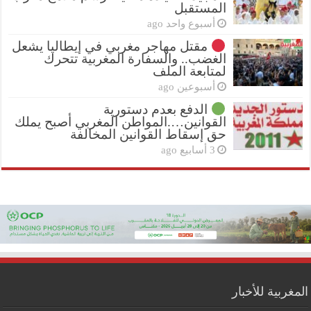
المستقبل
أسبوع واحد ago
مقتل مهاجر مغربي في إيطاليا يشعل
الغضب.. والسفارة المغربية تتحرك
لمتابعة الملف
أسبوعين ago
الدفع بعدم دستورية
القوانين….المواطن المغربي أصبح يملك
حق إسقاط القوانين المخالفة
3 أسابيع ago
المغربية للأخبار